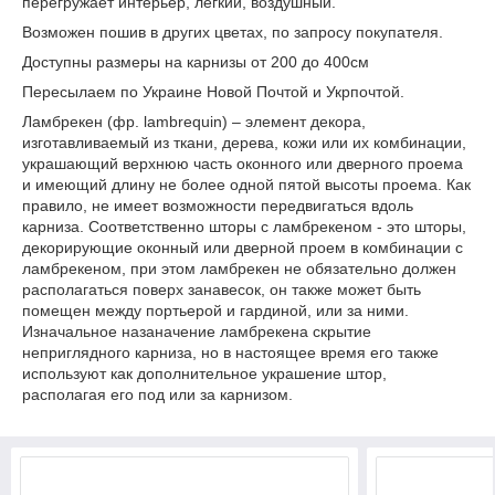
перегружает интерьер, легкий, воздушный.
Возможен пошив в других цветах, по запросу покупателя.
Доступны размеры на карнизы от 200 до 400см
Пересылаем по Украине Новой Почтой и Укрпочтой.
Ламбрекен (фр. lambrequin) – элемент декора,
изготавливаемый из ткани, дерева, кожи или их комбинации,
украшающий верхнюю часть оконного или дверного проема
и имеющий длину не более одной пятой высоты проема. Как
правило, не имеет возможности передвигаться вдоль
карниза. Соответственно шторы с ламбрекеном - это шторы,
декорирующие оконный или дверной проем в комбинации с
ламбрекеном, при этом ламбрекен не обязательно должен
располагаться поверх занавесок, он также может быть
помещен между портьерой и гардиной, или за ними.
Изначальное назаначение ламбрекена скрытие
неприглядного карниза, но в настоящее время его также
используют как дополнительное украшение штор,
располагая его под или за карнизом.