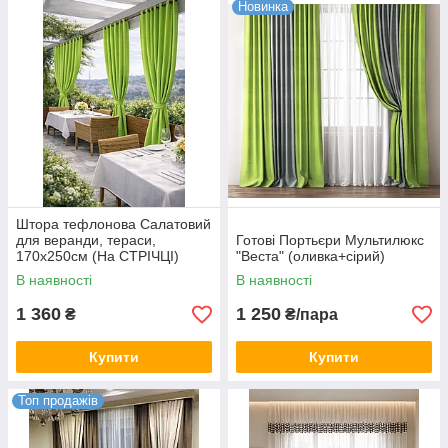
Новинка
Штора тефлонова Салатовий
для веранди, тераси,
Готові Портьєри Мультилюкс
170х250см (На СТРІЧЦІ)
"Веста" (оливка+сірий)
В наявності
В наявності
1 360
1 250
₴
₴/пара
Купити
Купити
Топ продажів