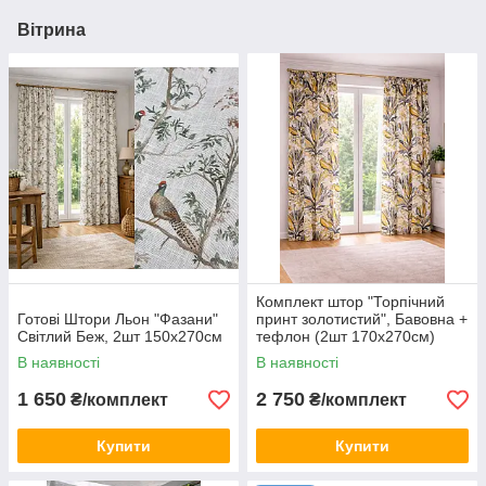
Вітрина
Комплект штор "Торпічний
Готові Штори Льон "Фазани"
принт золотистий", Бавовна +
Світлий Беж, 2шт 150х270см
тефлон (2шт 170х270см)
В наявності
В наявності
1 650
2 750
₴/комплект
₴/комплект
Купити
Купити