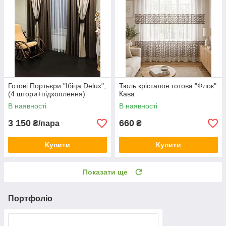
Готові Портьєри "Ібіца Delux",
Тюль крісталон готова "Флок"
(4 штори+підхоплення)
Кава
В наявності
В наявності
3 150
660
₴/пара
₴
Купити
Купити
Показати ще
Портфоліо