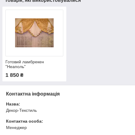
Товари, які використовувалися
Компания "Декор Текстиль"
Компания "Деко
тел:+380971062174, 0637755897
тел:+380971062
Готовий ламбрекен
"Неаполь"
1 850
₴
Контактна інформація
Назва:
Декор-Текстиль
Контактна особа:
Менеджер