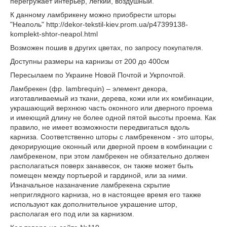
перегружает интерьер, легкий, воздушный.
К данному ламбрикену можно приобрести шторы
"Неаполь" http://dekor-tekstil-kiev.prom.ua/p47399138-
komplekt-shtor-neapol.html
Возможен пошив в других цветах, по запросу покупателя.
Доступны размеры на карнизы от 200 до 400см
Пересылаем по Украине Новой Почтой и Укрпочтой.
Ламбрекен (фр. lambrequin) – элемент декора,
изготавливаемый из ткани, дерева, кожи или их комбинации,
украшающий верхнюю часть оконного или дверного проема
и имеющий длину не более одной пятой высоты проема. Как
правило, не имеет возможности передвигаться вдоль
карниза. Соответственно шторы с ламбрекеном - это шторы,
декорирующие оконный или дверной проем в комбинации с
ламбрекеном, при этом ламбрекен не обязательно должен
располагаться поверх занавесок, он также может быть
помещен между портьерой и гардиной, или за ними.
Изначальное назаначение ламбрекена скрытие
неприглядного карниза, но в настоящее время его также
используют как дополнительное украшение штор,
располагая его под или за карнизом.