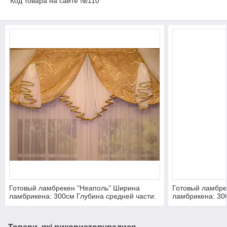
Код товара на сайте №110
Готовый ламбрекен "Неаполь" Ширина
Готовый ламбре
ламбрикена: 300см Глубина средней части:
ламбрикена: 30
50см Длинна крайних хвостов: 120см
50см Длинна кр
Способ подвеса: пришита шторная лента
Способ подвеса
для крючков. Код товара на сайте №110
для крючков. Ко