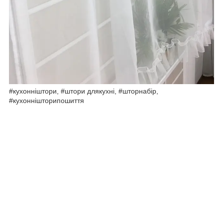
#кухонніштори, #штори длякухні, #шторнабір,
#кухоннішторипошиття