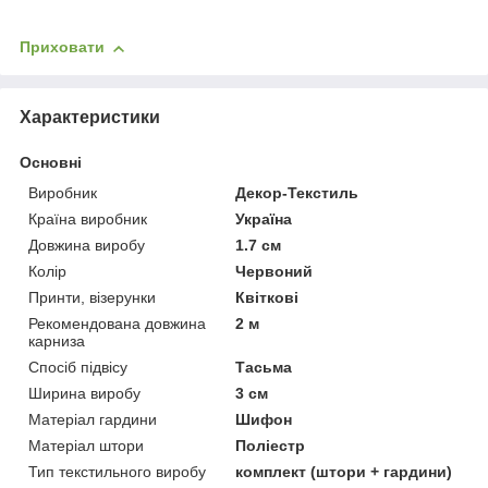
Приховати
Характеристики
Основні
Виробник
Декор-Текстиль
Країна виробник
Україна
Довжина виробу
1.7 см
Колір
Червоний
Принти, візерунки
Квіткові
Рекомендована довжина
2 м
карниза
Спосіб підвісу
Тасьма
Ширина виробу
3 см
Матеріал гардини
Шифон
Матеріал штори
Поліестр
Тип текстильного виробу
комплект (штори + гардини)