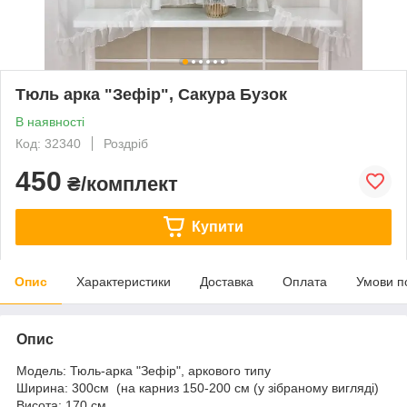
Тюль арка "Зефір", Сакура Бузок
В наявності
Код: 32340
Роздріб
450
₴/комплект
Купити
Опис
Характеристики
Доставка
Оплата
Умови п
Опис
Модель: Тюль-арка "Зефір", аркового типу
Ширина: 300см (на карниз 150-200 см (у зібраному вигляді)
Висота: 170 см