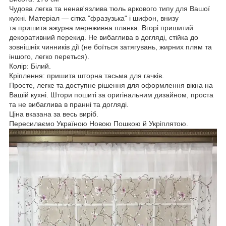
Чудова легка та ненав'язлива тюль аркового типу для Вашої
кухні. Матеріал — сітка "фразузька" і шифон, внизу
та пришита ажурна мереживна планка. Вгорі пришитий
декоративний перекид. Не вибаглива в догляді, стійка до
зовнішніх чинників дії (не боїться затягувань, жирних плям та
іншого, легко переться).
Колір: Білий.
Кріплення: пришита шторна тасьма для гачків.
Просте, легке та доступне рішення для оформлення вікна на
Вашій кухні. Штори пошиті за оригінальним дизайном, проста
та не вибаглива в пранні та догляді.
Ціна вказана за весь виріб.
Пересилаємо Україною Новою Пошкою й Укріплятою.