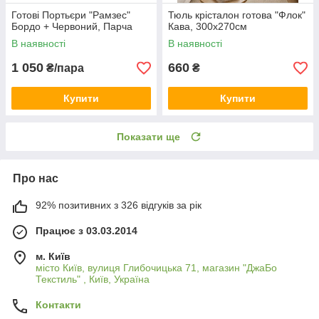
Готові Портьєри "Рамзес"
Тюль крісталон готова "Флок"
Бордо + Червоний, Парча
Кава, 300х270см
В наявності
В наявності
1 050
660
₴/пара
₴
Купити
Купити
Показати ще
Про нас
92% позитивних з 326 відгуків за рік
Працює з 03.03.2014
м. Київ
місто Київ, вулиця Глибочицька 71, магазин "ДжаБо
Текстиль" , Київ, Україна
Контакти