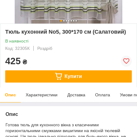
Тюль кухонний No5, 300*170 см (Салатовий)
В наявності
Код: 32305К
Роздріб
425
₴
Купити
Опис
Характеристики
Доставка
Оплата
Умови п
Опис
Готова тюль для кухонного вікна з класичними
горизонтальними смужками вишитими на якісній тюлевій
основі. Ця тюль ідеально підходить для будь-якого вікна, не