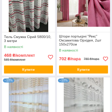
Штори портьєрні "Рекс"
Тюль Смужка Сірий 5800/10,
Оксамитова Орхідея, 2шт
3 метри
150х270см
В наявності
В наявності
468
₴/комплект
702
₴/пара
780 ₴/пара
585 ₴/комплект
Купити
Купити
–10%
–10%