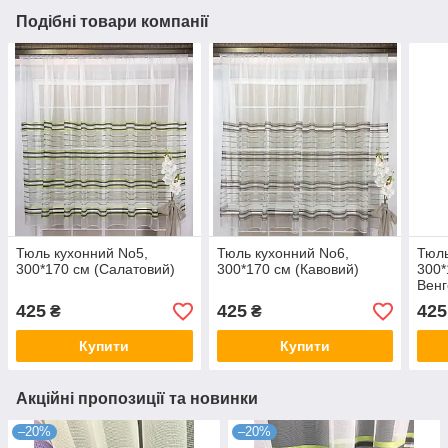
Подібні товари компанії
Тюль кухонний No5,
Тюль кухонний No6,
Тюль
300*170 см (Салатовий)
300*170 см (Кавовий)
300*
Венг
425
425
425
₴
₴
Купити
Купити
Акційні пропозиції та новинки
–20%
–20%