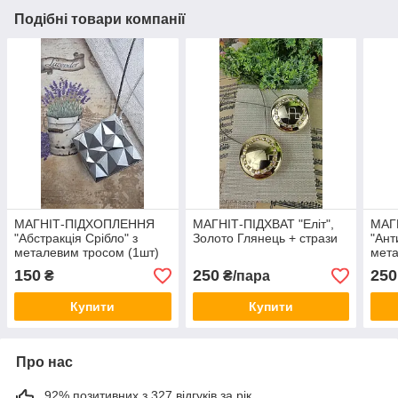
Подібні товари компанії
МАГНІТ-ПІДХОПЛЕННЯ
МАГНІТ-ПІДХВАТ "Еліт",
МАГ
"Абстракція Срібло" з
Золото Глянець + стрази
"Ант
металевим тросом (1шт)
мет
150
250
250
₴
₴/пара
Купити
Купити
Про нас
92% позитивних з 327 відгуків за рік