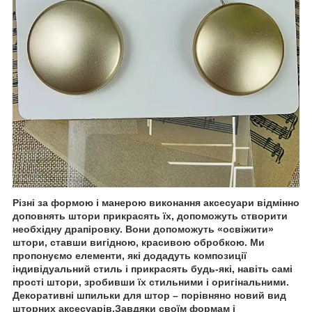
Різні за формою і манерою виконання аксесуари відмінно
доповнять штори прикрасять їх, допоможуть створити
необхідну драпіровку. Вони допоможуть «освіжити»
штори, ставши вигідною, красивою обробкою. Ми
пропонуємо елементи, які додадуть композиції
індивідуальний стиль і прикрасять будь-які, навіть самі
прості штори, зробивши їх стильними і оригінальними.
Декоративні шпильки для штор – порівняно новий вид
шторних аксесуарів.Завдяки своїм формам і