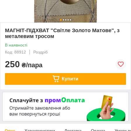
МАГНІТ-ПІДХВАТ "Світле Золото Матове", з
металевим тросом
В наявності
Код: 88912
Роздріб
250
₴/пара
Купити
Опис
Характеристики
Доставка
Оплата
Умови п