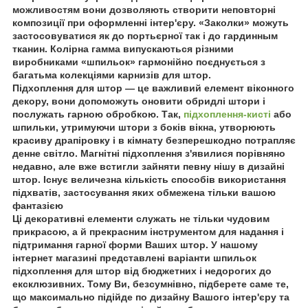
можливостям вони дозволяють створити неповторні
композиції при оформленні інтер'єру. «Заколки» можуть
застосовуватися як до портьєрної так і до гардинным
тканин. Колірна гамма випускаються різними
виробниками «шпильок» гармонійно поєднується з
багатьма колекціями карнизів для штор.
Підхоплення для штор ― це важливий елемент віконного
декору, вони допоможуть оновити обридлі штори і
послужать гарною обробкою. Так,
підхоплення-кисті
або
шпильки, утримуючи штори з боків вікна, утворюють
красиву драпіровку і в кімнату безперешкодно потрапляє
денне світло. Магнітні підхоплення з'явилися порівняно
недавно, але вже встигли зайняти певну нішу в дизайні
штор. Існує величезна кількість способів використання
підхватів, застосування яких обмежена тільки вашою
фантазією
Ці декоративні елементи служать не тільки чудовим
прикрасою, а й прекрасним інструментом для надання і
підтримання гарної форми Ваших штор. У нашому
інтернет магазині представлені варіанти шпильок
підхоплення для штор від бюджетних і недорогих до
ексклюзивних. Тому Ви, безсумнівно, підберете саме те,
що максимально підійде по дизайну Вашого інтер'єру та