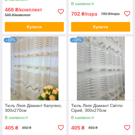
В наявності
468
₴/комплект
702
₴/пара
780 ₴/пара
585 ₴/комплект
Купити
Купити
–10%
–10%
Тюль Лінія Діамант Капучіно,
Тюль Лінія Діамант Світло
300х270см
Сірий, 300х270см
В наявності
В наявності
405
405
₴
₴
450 ₴
450 ₴