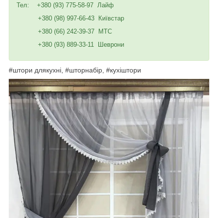
Тел: +380 (93) 775-58-97 Лайф
+380 (98) 997-66-43 Київстар
+380 (66) 242-39-37 МТС
+380 (93) 889-33-11 Шеврони
#штори длякухні, #шторнабір, #кухіштори