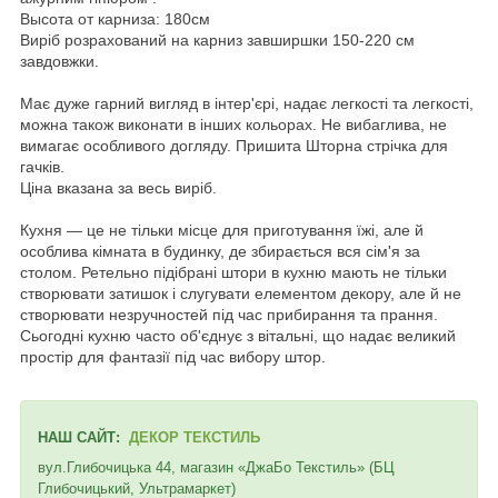
Высота от карниза: 180см
Виріб розрахований на карниз завширшки 150-220 см
завдовжки.
Має дуже гарний вигляд в інтер'єрі, надає легкості та легкості,
можна також виконати в інших кольорах. Не вибаглива, не
вимагає особливого догляду. Пришита Шторна стрічка для
гачків.
Ціна вказана за весь виріб
.
Кухня — це не тільки місце для приготування їжі, але й
особлива кімната в будинку, де збирається вся сім'я за
столом. Ретельно підібрані штори в кухню мають не тільки
створювати затишок і слугувати елементом декору, але й не
створювати незручностей під час прибирання та прання.
Сьогодні кухню часто об'єднує з вітальні, що надає великий
простір для фантазії під час вибору штор.
НАШ САЙТ:
ДЕКОР ТЕКСТИЛЬ
вул.Глибочицька 44, магазин «ДжаБо Текстиль» (БЦ
Глибочицький, Ультрамаркет)