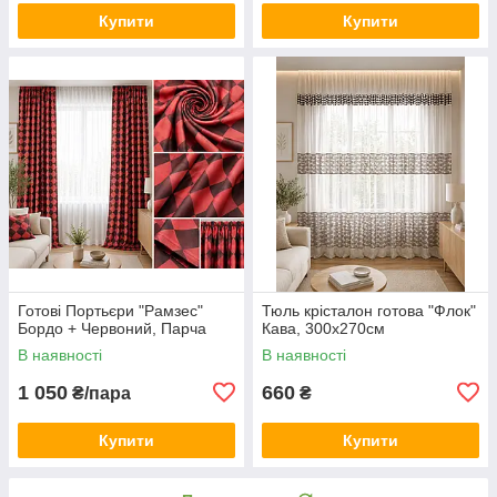
Купити
Купити
Готові Портьєри "Рамзес"
Тюль крісталон готова "Флок"
Бордо + Червоний, Парча
Кава, 300х270см
В наявності
В наявності
1 050
660
₴/пара
₴
Купити
Купити