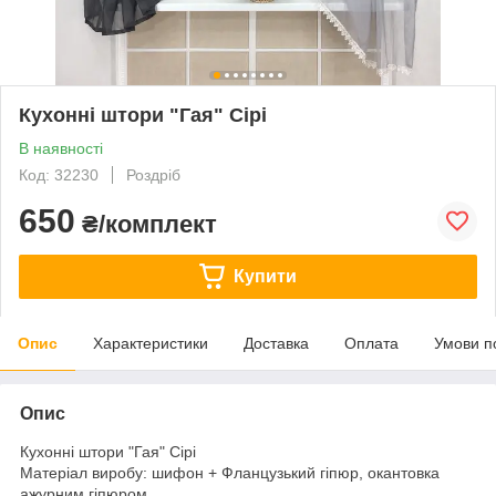
Кухонні штори "Гая" Сірі
В наявності
Код: 32230
Роздріб
650
₴/комплект
Купити
Опис
Характеристики
Доставка
Оплата
Умови п
Опис
Кухонні штори "Гая" Сірі
Матеріал виробу: шифон + Фланцузький гіпюр, окантовка
ажурним гіпюром .