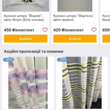
Кухонні штори "Візалія",
Кухонні штори "Мартель",
Кухо
квіти Жовті (Біла основа)
квіти червоні
Беж
450
420
650
₴/комплект
₴/комплект
Купити
Купити
Акційні пропозиції та новинки
–20%
–20%