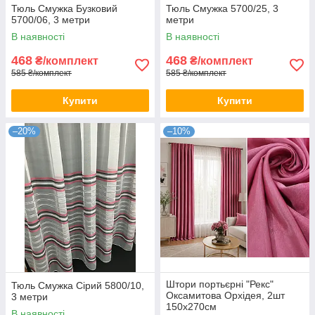
Тюль Смужка Бузковий
Тюль Смужка 5700/25, 3
5700/06, 3 метри
метри
В наявності
В наявності
468
468
₴/комплект
₴/комплект
585 ₴/комплект
585 ₴/комплект
Купити
Купити
–20%
–10%
Штори портьєрні "Рекс"
Тюль Смужка Сірий 5800/10,
Оксамитова Орхідея, 2шт
3 метри
150х270см
В наявності