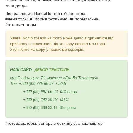
менеджера.
Відправляємо НовойПочтой і Укрпоштою.
#леншторы, #шторывгостинную, #шторыизльна,
#готовыешторы
Увага!
Колір товару на фото може дещо відрізнятися від
оригіналу в залежності від кольору вашого монітора.
Уточнюйте кольору у наших менеджерів.
НАШ САЙТ:
ДЕКОР ТЕКСТИЛЬ
вул.Глибочицька 71, магазин «ДжаБо Текстиль»
Тел:
+380 (93) 775-58-97
Лайф
+380 (98) 997-66-43
Київстар
+380 (66) 242-39-37
МТС
+380 (93) 889-33-11 Шеврони
#готовыешторы, #шторывгостинную, #пошивштор