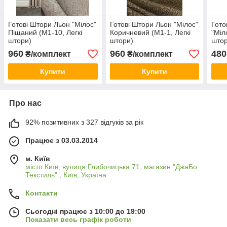
Готові Штори Льон "Мілос"
Готові Штори Льон "Мілос"
Гото
Піщаний (М1-10, Легкі
Коричневий (М1-1, Легкі
"Міл
штори)
штори)
штор
960
960
480
₴/комплект
₴/комплект
Купити
Купити
Про нас
92% позитивних з 327 відгуків за рік
Працює з 03.03.2014
м. Київ
місто Київ, вулиця Глибочицька 71, магазин "ДжаБо
Текстиль" , Київ, Україна
Контакти
Сьогодні працює з 10:00 до 19:00
Показати весь графік роботи