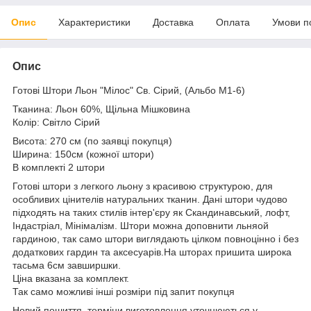
Опис
Характеристики
Доставка
Оплата
Умови п
Опис
Готові Штори Льон "Мілос" Св. Сірий, (Альбо М1-6)
Тканина: Льон 60%, Щільна Мішковина
Колір: Світло Сірий
Висота: 270 см (по заявці покупця)
Ширина: 150см (кожної штори)
В комплекті 2 штори
Готові штори з легкого льону з красивою структурою, для
особливих цінителів натуральних тканин. Дані штори чудово
підходять на таких стилів інтер'єру як Скандинавський, лофт,
Індастріал, Мінімалізм. Штори можна доповнити льняой
гардиною, так само штори виглядають цілком повноцінно і без
додаткових гардин та аксесуарів.На шторах пришита широка
тасьма 6см завширшки.
Ціна вказана за комплект.
Так само можливі інші розміри під запит покупця
Новий пошиття, терміни виготовлення уточнюються у