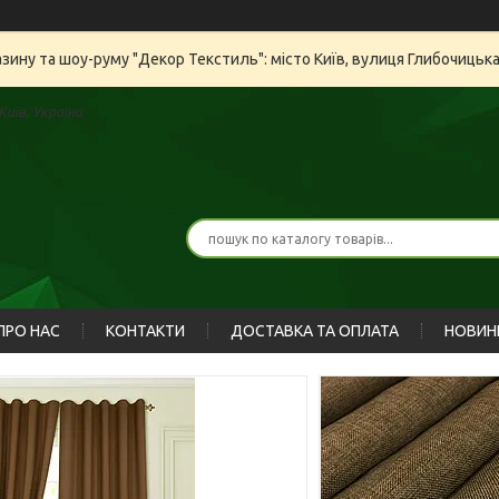
азину та шоу-руму "Декор Текстиль": місто Київ, вулиця Глибочицьк
иїв, Україна
ПРО НАС
КОНТАКТИ
ДОСТАВКА ТА ОПЛАТА
НОВИН