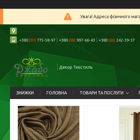
Увага! Адреса фізичного маг
місто Київ, вулиця Глибочицька 71, магазин "ДжаБо Текстиль", К
+380
(93)
775-58-97
+380
(98)
997-66-43
+380
(66)
242-39-37
Декор Текстиль
ЗНИЖКИ
ГОЛОВНА
ТОВАРИ ТА ПОСЛУГИ