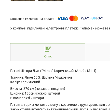
У компанії підключені електронні платежі. Тепер ви можете
Опис
Готові Штори Льон "Мілос" Коричневий, (Альбо М1-1)
Тканина: Льон 60%, Щільна Мішковина
Колір: Коричневий
Висота: 270 см (по заявці покупця)
Ширина: 150см (кожної штори)
В комплекті 2 штори
Готові штори з легкого льону з красивою структурою, для о
таких стилів інтер'єру як Скандинавський, лофт, Індастріа