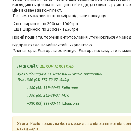
виглядають цілком повноцінно і без додаткових гардин та 
Ціна вказана за комплект.
Так само можливі інші розміри під запит покупця:
-2шт шириною по 200см - 1000грн
-2шт шириною по 250см - 1250грн
Новий пошиття, терміни виготовлення уточнюються у мене
Відправляємо НовойПочтой і Укрпоштою.
#леншторы, #шторывгостинную, #шторыизльна, #готовые
НАШ САЙТ:
ДЕКОР ТЕКСТИЛЬ
вул.Глибочицька 71, магазин «ДжаБо Текстиль»
Тел:
+380 (93) 775-58-97
Лайф
+380 (98) 997-66-43
Київстар
+380 (66) 242-39-37
МТС
+380 (93) 889-33-11 Шеврони
Увага!
Колір товару на фото може дещо відрізнятися від ори
менеджерів.