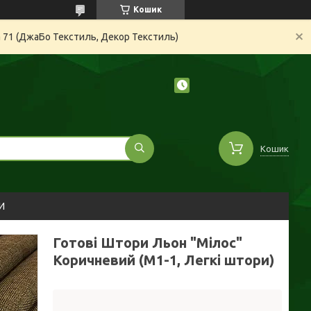
Кошик
а 71 (ДжаБо Текстиль, Декор Текстиль)
Кошик
И
Готові Штори Льон "Мілос"
Коричневий (М1-1, Легкі штори)