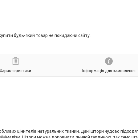
 купити будь-який товар не покидаючи сайту.
Характеристики
Інформація для замовлення
собливих цінителів натуральних тканин. Дані штори чудово підходя
л, Мінімалізм. Штори можна доповнити льняой гардиною, так само ш