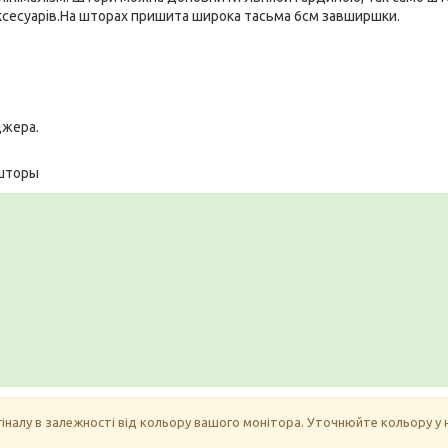
аксесуарів.На шторах пришита широка тасьма 6см завширшки.
джера.
шторы
гіналу в залежності від кольору вашого монітора. Уточнюйте кольору у