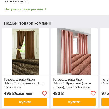
належної якості
Всі умови повернення
Подібні товари компанії
Готова Штора Льон
Готова Штора Льон
Гото
"Мілос" Коричневий, 1шт
"Мілос" Фрезовий (Легкі
Сіри
150х270см
штори), 1шт 150х270см
495
480
975
₴/комплект
₴
Купити
Купити