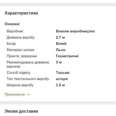
Характеристики
Основні
Виробник
Власне виробництво
Довжина виробу
2.7 м
Колір
Білий
Матеріал штори
Льон
Принти, візерунки
Геометричні
Рекомендована довжина
3 м
карниза
Спосіб підвісу
Тасьма
Тип текстильного виробу
штори
Ширина виробу
1.5 м
Приховати
Умови доставки