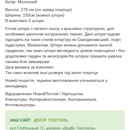
Колір: Молочний
Висота: 270 см (по заявці покупця)
Ширина: 150см (кожної штори)
В комплекті 2 штори
Готові штори з легкого льону з красивою структурою, для
особливих цінителів натуральних тканин. Дані штори чудово
підходять на таких стилів інтер'єру як Скандинавський, лофт,
Індастріал, Мінімалізм. Штори можна доповнити льняой
гардиною, так само штори виглядають цілком повноцінно і без
додаткових гардин та аксесуарів.На шторах пришита широка
тасьма 6см завширшки.
Ціна вказана за комплект.
Так само можливі інші розміри під запит покупця
Новий пошиття, терміни виготовлення уточнюються у
менеджера.
Відправляємо НовойПочтой і Укрпоштою.
#леншторы, #шторывгостинную, #шторыизльна,
#готовыешторы
НАШ САЙТ:
ДЕКОР ТЕКСТИЛЬ
вул.Глибочицька 71, магазин «ДжаБо Текстиль»