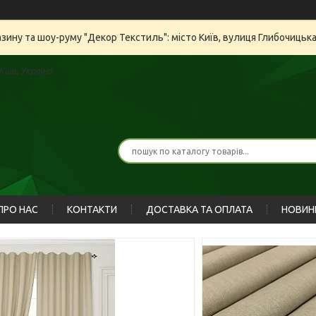
азину та шоу-руму "Декор Текстиль": місто Київ, вулиця Глибочицьк
иїв, Україна
ПРО НАС
КОНТАКТИ
ДОСТАВКА ТА ОПЛАТА
НОВИН