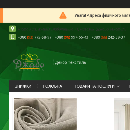
Увага! Адреса фізичного маг
місто Київ, вулиця Глибочицька 71, магазин "ДжаБо Текстиль", К
+380
(93)
775-58-97
+380
(98)
997-66-43
+380
(66)
242-39-37
Декор Текстиль
ЗНИЖКИ
ГОЛОВНА
ТОВАРИ ТА ПОСЛУГИ