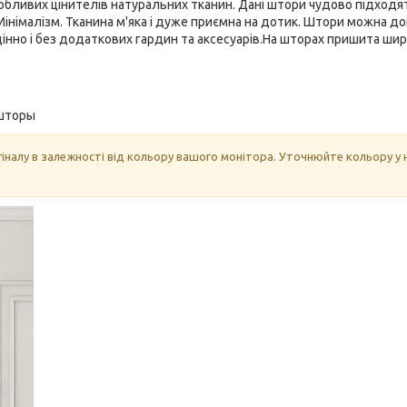
собливих цінителів натуральних тканин. Дані штори чудово підходя
, Мінімалізм. Тканина м'яка і дуже приємна на дотик. Штори можна д
нно і без додаткових гардин та аксесуарів.На шторах пришита ши
шторы
гіналу в залежності від кольору вашого монітора. Уточнюйте кольору у