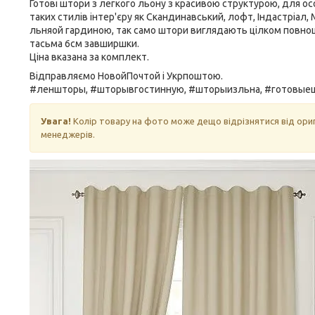
Готові штори з легкого льону з красивою структурою, для о
таких стилів інтер'єру як Скандинавський, лофт, Індастріал
льняой гардиною, так само штори виглядають цілком повноці
тасьма 6см завширшки.
Ціна вказана за комплект.
Відправляємо НовойПочтой і Укрпоштою.
#леншторы, #шторывгостинную, #шторыизльна, #готовые
Увага!
Колір товару на фото може дещо відрізнятися від ори
менеджерів.