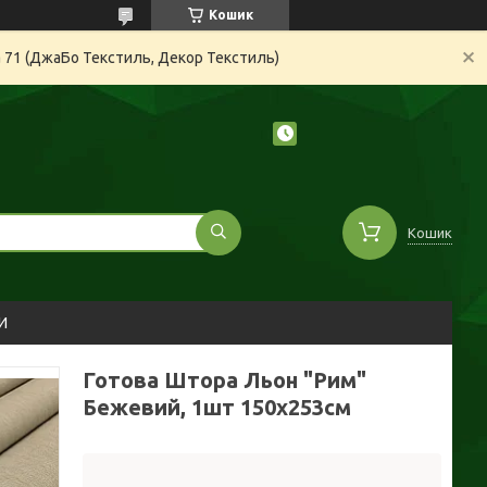
Кошик
а 71 (ДжаБо Текстиль, Декор Текстиль)
Кошик
И
Готова Штора Льон "Рим"
Бежевий, 1шт 150х253см