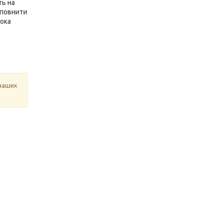
ть на
оповнити
рока
 наших