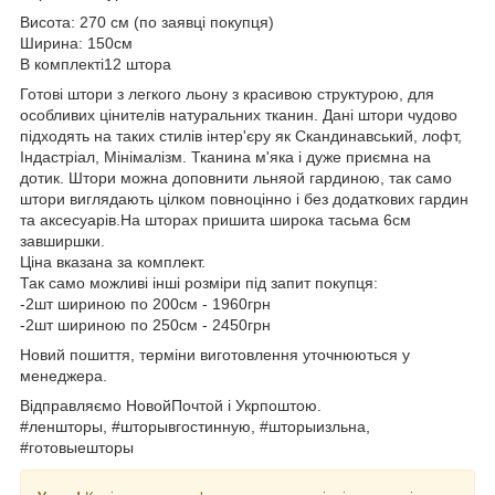
Висота: 270 см (по заявці покупця)
Ширина: 150см
В комплекті12 штора
Готові штори з легкого льону з красивою структурою, для
особливих цінителів натуральних тканин. Дані штори чудово
підходять на таких стилів інтер'єру як Скандинавський, лофт,
Індастріал, Мінімалізм. Тканина м'яка і дуже приємна на
дотик. Штори можна доповнити льняой гардиною, так само
штори виглядають цілком повноцінно і без додаткових гардин
та аксесуарів.На шторах пришита широка тасьма 6см
завширшки.
Ціна вказана за комплект.
Так само можливі інші розміри під запит покупця:
-2шт шириною по 200см - 1960грн
-2шт шириною по 250см - 2450грн
Новий пошиття, терміни виготовлення уточнюються у
менеджера.
Відправляємо НовойПочтой і Укрпоштою.
#леншторы, #шторывгостинную, #шторыизльна,
#готовыешторы