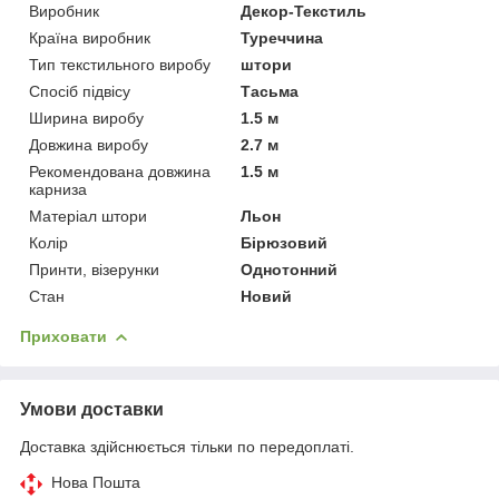
Виробник
Декор-Текстиль
Країна виробник
Туреччина
Тип текстильного виробу
штори
Спосіб підвісу
Тасьма
Ширина виробу
1.5 м
Довжина виробу
2.7 м
Рекомендована довжина
1.5 м
карниза
Матеріал штори
Льон
Колір
Бірюзовий
Принти, візерунки
Однотонний
Стан
Новий
Приховати
Умови доставки
Доставка здійснюється тільки по передоплаті.
Нова Пошта