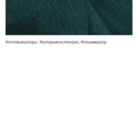
#готовыешторы, #шторывгостинную, #пошивштор