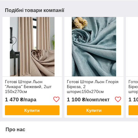
Подібні товари компанії
Готові Штори Льон
Готові Штори Льон Глорія
Гото
"Анкара" Бежевий, 2шт
Бірюза, 2
Бірю
150х270см
шторис150х270см
што
1 470
1 100
1 1
₴/пара
₴/комплект
Купити
Купити
Про нас