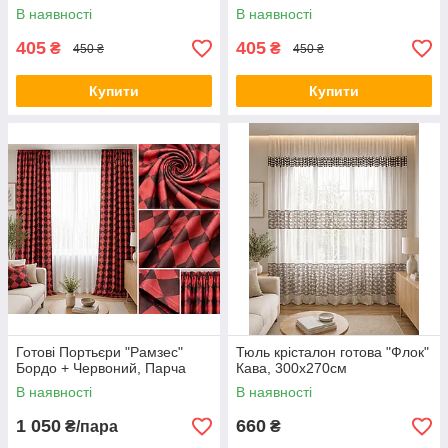
В наявності
В наявності
405
405
₴
₴
450 ₴
450 ₴
Купити
Купити
Готові Портьєри "Рамзес"
Тюль крісталон готова "Флок"
Бордо + Червоний, Парча
Кава, 300х270см
В наявності
В наявності
1 050
660
₴/пара
₴