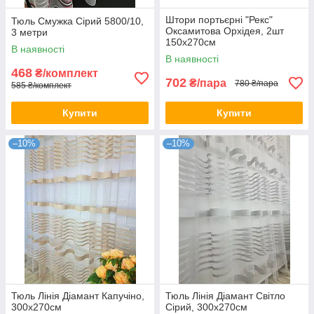
Штори портьєрні "Рекс"
Тюль Смужка Сірий 5800/10,
Оксамитова Орхідея, 2шт
3 метри
150х270см
В наявності
В наявності
468
₴/комплект
702
₴/пара
780 ₴/пара
585 ₴/комплект
Купити
Купити
–10%
–10%
Тюль Лінія Діамант Капучіно,
Тюль Лінія Діамант Світло
300х270см
Сірий, 300х270см