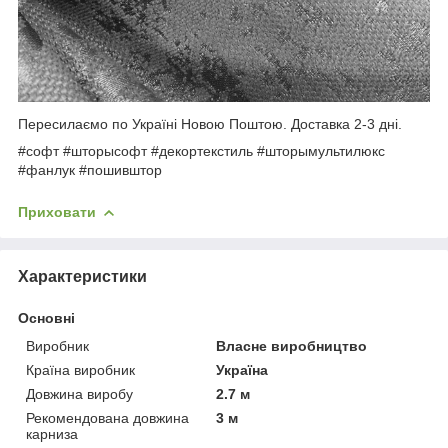
Пересилаємо по Україні Новою Поштою. Доставка 2-3 дні.
#софт #шторысофт #декортекстиль #шторымультилюкс
#фанлук #пошивштор
Приховати
Характеристики
Основні
Виробник
Власне виробництво
Країна виробник
Україна
Довжина виробу
2.7 м
Рекомендована довжина
3 м
карниза