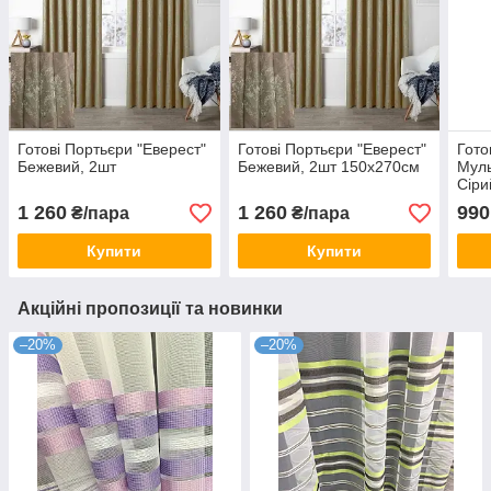
Готові Портьєри "Еверест"
Готові Портьєри "Еверест"
Гото
Бежевий, 2шт
Бежевий, 2шт 150х270см
Муль
Сіри
1 260
1 260
990
₴/пара
₴/пара
Купити
Купити
Акційні пропозиції та новинки
–20%
–20%