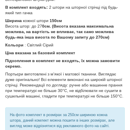
В комплект входять:
2 штори на шторної стрічці під будь-
який тип гачка
Ширина
кожної штори
150см
Висота штор: до 27
0см. (Висота вказана максимальна
можлива, на вартість не впливає, так само можлива
будь-яка інша висота по Вашому запиту до 270см)
Кольори
: Світлий Сірий
Ціна вказана за базовий комплект
Підхоплення в комплект не входять, їх можна замовити
окремо.
Портьєри виготовлені з м'якої і матової тканини. Виглядає
дуже оригінально! Всі елементи виконані на широкій шторної
стрічці. Рекомендації по догляду: ручне або машинне прання
при температурі не більше 30°С, не відбілювати не сушити в
сушильній машині, гладити при температурі не більше 150°С.
На фото комплект в розмірах за 250см шириною кожна
штора, даний комлект можна пошити в інших розмірах, але
вигляд може відрізнятися від рекламного фото на сайті.