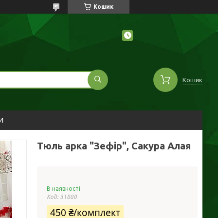
Кошик
Кошик
И
Тюль арка "Зефір", Сакура Алая
В наявності
Код:
31880
450 ₴/комплект