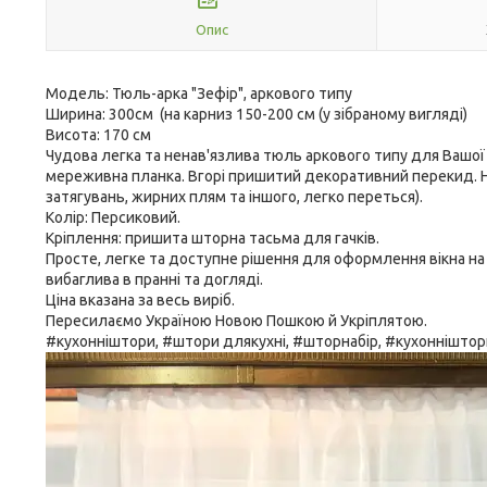
Опис
Модель: Тюль-арка "Зефір", аркового типу
Ширина: 300см (на карниз 150-200 см (у зібраному вигляді)
Висота: 170 см
Чудова легка та ненав'язлива тюль аркового типу для Вашої 
мереживна планка. Вгорі пришитий декоративний перекид. Не в
затягувань, жирних плям та іншого, легко переться).
Колір: Персиковий.
Кріплення: пришита шторна тасьма для гачків.
Просте, легке та доступне рішення для оформлення вікна на 
вибаглива в пранні та догляді.
Ціна вказана за весь виріб.
Пересилаємо Україною Новою Пошкою й Укріплятою.
#кухонніштори, #штори длякухні, #шторнабір, #кухоннішто