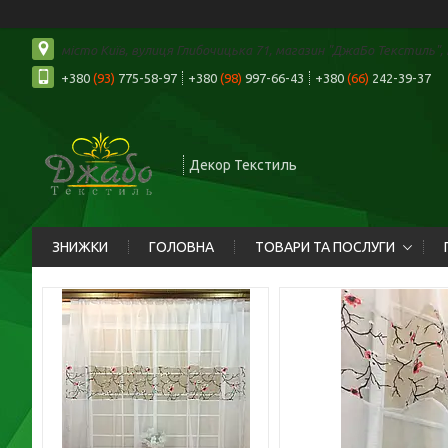
місто Київ, вулиця Глибочицька 71, магазин "ДжаБо Текстиль", К
+380
(93)
775-58-97
+380
(98)
997-66-43
+380
(66)
242-39-37
Декор Текстиль
ЗНИЖКИ
ГОЛОВНА
ТОВАРИ ТА ПОСЛУГИ