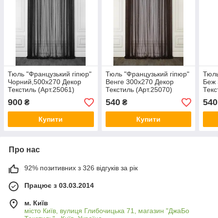
Тюль "Французький гіпюр"
Тюль "Французький гіпюр"
Тюль
Чорний,500х270 Декор
Венге 300х270 Декор
Беж 
Текстиль (Арт.25061)
Текстиль (Арт.25070)
Текс
900
540
540
₴
₴
Купити
Купити
Про нас
92% позитивних з 326 відгуків за рік
Працює з 03.03.2014
м. Київ
місто Київ, вулиця Глибочицька 71, магазин "ДжаБо