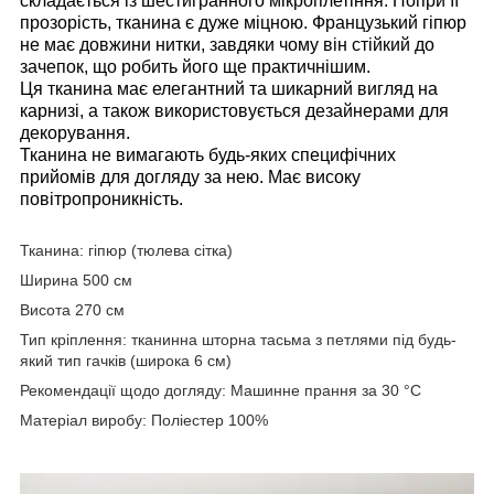
складається із шестигранного мікроплетіння. Попри її
прозорість, тканина є дуже міцною. Французький гіпюр
не має довжини нитки, завдяки чому він стійкий до
зачепок, що робить його ще практичнішим.
Ця тканина має елегантний та шикарний вигляд на
карнизі, а також використовується дезайнерами для
декорування.
Тканина не вимагають будь-яких специфічних
прийомів для догляду за нею. Має високу
повітропроникність.
Тканина: гіпюр (тюлева сітка)
Ширина 500 см
Висота 270 см
Тип кріплення: тканинна шторна тасьма з петлями під будь-
який тип гачків (широка 6 см)
Рекомендації щодо догляду: Машинне прання за 30 °C
Матеріал виробу: Поліестер 100%