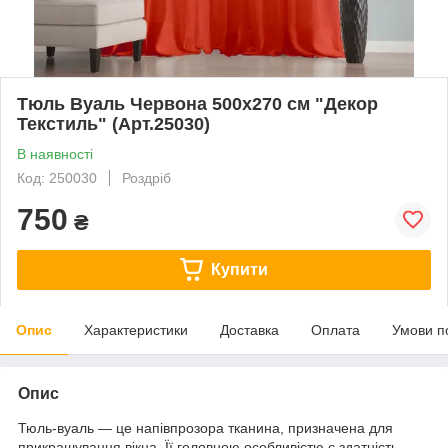
Тюль Вуаль Червона 500х270 см "Декор
Текстиль" (Арт.25030)
В наявності
Код: 250030
Роздріб
750
₴
Купити
Опис
Характеристики
Доставка
Оплата
Умови п
Опис
Тюль-вуаль — це напівпрозора тканина, призначена для
прикрашування вікна. Її головною особливістю є здатність