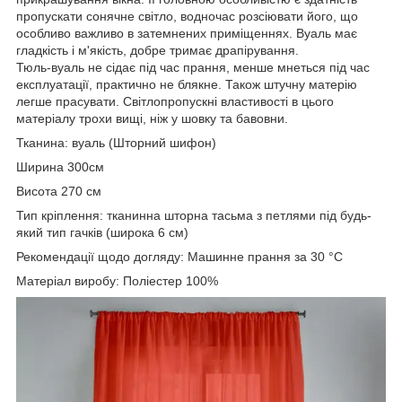
пропускати сонячне світло, водночас розсіювати його, що
особливо важливо в затемнених приміщеннях. Вуаль має
гладкість і м'якість, добре тримає драпірування.
Тюль-вуаль не сідає під час прання, менше мнеться під час
експлуатації, практично не блякне. Також штучну матерію
легше прасувати. Світлопропускні властивості в цього
матеріалу трохи вищі, ніж у шовку та бавовни.
Тканина: вуаль (Шторний шифон)
Ширина 300см
Висота 270 см
Тип кріплення: тканинна шторна тасьма з петлями під будь-
який тип гачків (широка 6 см)
Рекомендації щодо догляду: Машинне прання за 30 °C
Матеріал виробу: Поліестер 100%