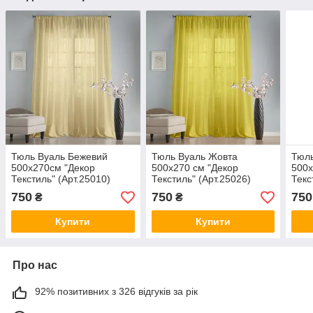
Тюль Вуаль Бежевий
Тюль Вуаль Жовта
Тюль
500х270см "Декор
500х270 см "Декор
500х
Текстиль" (Арт.25010)
Текстиль" (Арт.25026)
Текс
750
750
750
₴
₴
Купити
Купити
Про нас
92% позитивних з 326 відгуків за рік