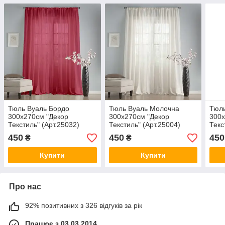
Тюль Вуаль Бордо
Тюль Вуаль Молочна
Тюль
300х270см "Декор
300х270см "Декор
300х
Текстиль" (Арт.25032)
Текстиль" (Арт.25004)
Текс
450
450
450
₴
₴
Купити
Купити
Про нас
92% позитивних з 326 відгуків за рік
Працює з 03.03.2014