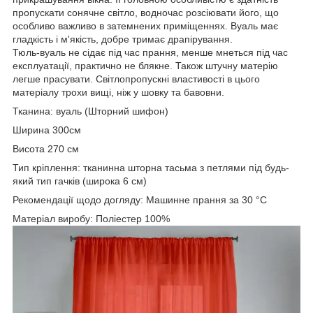
пропускати сонячне світло, водночас розсіювати його, що
особливо важливо в затемнених приміщеннях. Вуаль має
гладкість і м'якість, добре тримає драпірування.
Тюль-вуаль не сідає під час прання, менше мнеться під час
експлуатації, практично не блякне. Також штучну матерію
легше прасувати. Світлопропускні властивості в цього
матеріалу трохи вищі, ніж у шовку та бавовни.
Тканина: вуаль (Шторний шифон)
Ширина 300см
Висота 270 см
Тип кріплення: тканинна шторна тасьма з петлями під будь-
який тип гачків (широка 6 см)
Рекомендації щодо догляду: Машинне прання за 30 °C
Матеріал виробу: Поліестер 100%