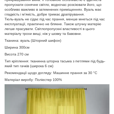
пропускати сонячне світло, водночас розсіювати його, що
особливо важливо в затемнених приміщеннях. Вуаль має
гладкість і м'якість, добре тримає драпірування.
Тюль-вуаль не сідає під час прання, менше мнеться під час
експлуатації, практично не блякне. Також штучну матерію
легше прасувати. Світлопропускні властивості в цього
матеріалу трохи вищі, ніж у шовку та бавовни.
Тканина: вуаль (Шторний шифон)
Ширина 300см
Висота 270 см
Тип кріплення: тканинна шторна тасьма з петлями під будь-
який тип гачків (широка 6 см)
Рекомендації щодо догляду: Машинне прання за 30 °C
Матеріал виробу: Поліестер 100%