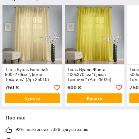
Тюль Вуаль Бежевий
Тюль Вуаль Жовта
Тюль
500х270см "Декор
400х270 см "Декор
500х
Текстиль" (Арт.25010)
Текстиль" (Арт.25025)
Текс
750
600
750
₴
₴
Купити
Купити
Про нас
92% позитивних з 326 відгуків за рік