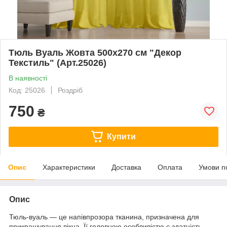
Тюль Вуаль Жовта 500х270 см "Декор
Текстиль" (Арт.25026)
В наявності
Код: 25026
Роздріб
750
₴
Купити
Опис
Характеристики
Доставка
Оплата
Умови п
Опис
Тюль-вуаль — це напівпрозора тканина, призначена для
прикрашування вікна. Її головною особливістю є здатність