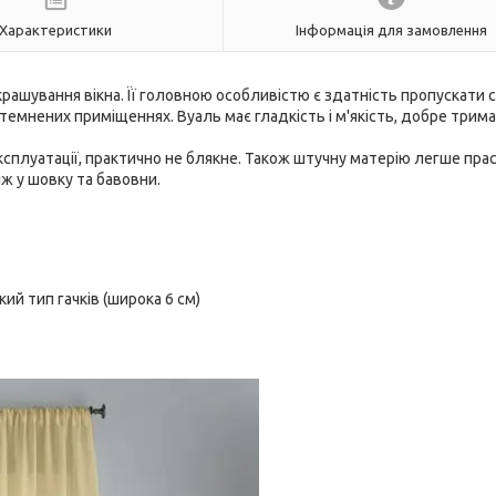
Характеристики
Інформація для замовлення
рашування вікна. Її головною особливістю є здатність пропускати 
темнених приміщеннях. Вуаль має гладкість і м'якість, добре трим
експлуатації, практично не блякне. Також штучну матерію легше пра
іж у шовку та бавовни.
ий тип гачків (широка 6 см)