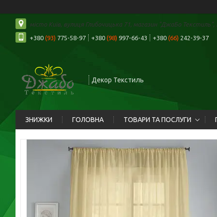
місто Київ, вулиця Глибочицька 71, магазин "ДжаБо Текстиль", К
+380
(93)
775-58-97
+380
(98)
997-66-43
+380
(66)
242-39-37
Декор Текстиль
ЗНИЖКИ
ГОЛОВНА
ТОВАРИ ТА ПОСЛУГИ