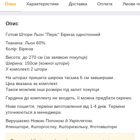
Опис
Характеристики
Доставка
Оплата
Умови п
Опис
Готові Штори Льон "Періс" Бірюза однотонний
Тканина: Льон 60%.
Колір: Бірюза
Висота: до 270 см (за заявкою покупця)
Ширина: 150см (кожної штори)
У комплекті 2 штори
На шторах пришита широка тасьма 6 см завширшки.
Ціна вказана за комплект.
Також можливі інші розміри під запит покупця
Гардина до комплекту не входить, її можна придбати окремо.
Нове пошиття, терміни виготовлення від 1-4 днів. Терміни
уточнюються в менеджера.
Вирушаємо Новою Попокою й Укріплятою.
#ленштори, #шторгостну, #шторизольну, #готовіштори