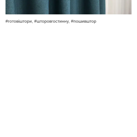
#готовіштори, #шторовгостинну, #пошивштор