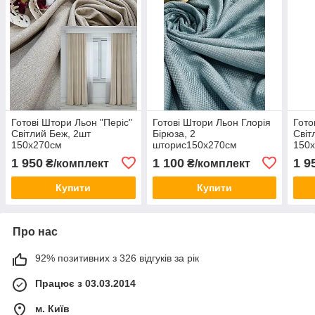
Готові Штори Льон "Періс"
Готові Штори Льон Глорія
Гото
Світлий Беж, 2шт
Бірюза, 2
Світ
150х270см
шторис150х270см
150
1 950
1 100
1 9
₴/комплект
₴/комплект
Купити
Купити
Про нас
92% позитивних з 326 відгуків за рік
Працює з 03.03.2014
м. Київ