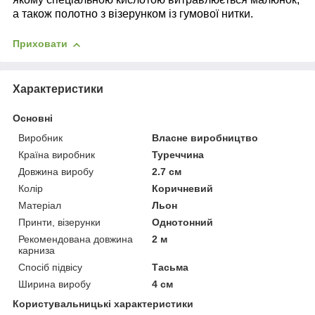
а також полотно з візерунком із гумової нитки.
Приховати
Характеристики
Основні
Виробник
Власне виробництво
Країна виробник
Туреччина
Довжина виробу
2.7 см
Колір
Коричневий
Матеріал
Льон
Принти, візерунки
Однотонний
Рекомендована довжина
2 м
карниза
Спосіб підвісу
Тасьма
Ширина виробу
4 см
Користувальницькі характеристики