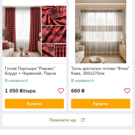
Готові Портьєри "Рамзес"
Тюль крісталон готова "Флок"
Бордо + Червоний, Парча
Кава, 300х270см
В наявності
В наявності
1 050
660
₴/пара
₴
Купити
Купити
Показати ще