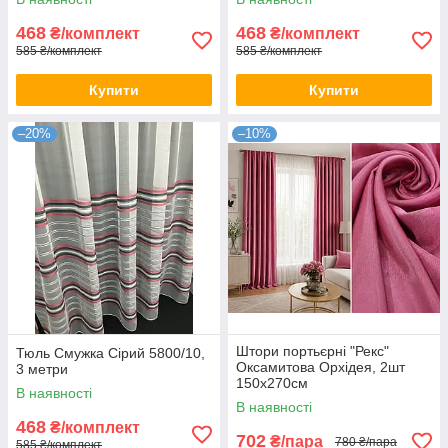
468
468
₴/комплект
₴/комплект
585 ₴/комплект
585 ₴/комплект
Купити
Купити
–20%
–10%
Штори портьєрні "Рекс"
Тюль Смужка Сірий 5800/10,
Оксамитова Орхідея, 2шт
3 метри
150х270см
В наявності
В наявності
468
₴/комплект
702
₴/пара
780 ₴/пара
585 ₴/комплект