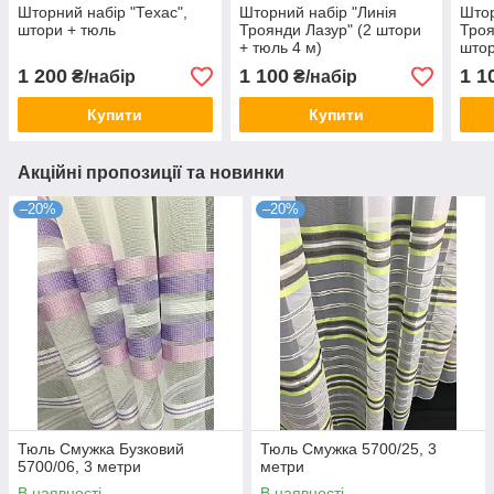
Шторний набір "Техас",
Шторний набір "Линія
Штор
штори + тюль
Троянди Лазур" (2 штори
Троя
+ тюль 4 м)
штор
1 200
1 100
1 1
₴/набір
₴/набір
Купити
Купити
Акційні пропозиції та новинки
–20%
–20%
Тюль Смужка Бузковий
Тюль Смужка 5700/25, 3
5700/06, 3 метри
метри
В наявності
В наявності