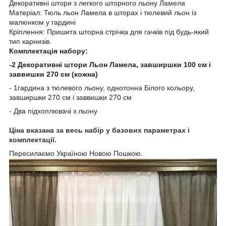
Декоративні штори з легкого шторного льону Ламела
Матеріал: Тюль льон Ламела в шторах і тюлевий льон із
малюнком у гардині
Кріплення: Пришита шторна стрічка для гачків під будь-який
тип карнизів.
Комплектація набору:
-2 Декоративні штори Льон Ламела, завширшки 100 см і
заввишки 270 см (кожна)
- 1гардина з тюлевого льону, однотонна Білого кольору,
завширшки 270 см і заввишки 270 см
- Два підхоплювачі з льону
Ціна вказана за весь набір у базових параметрах і
комплектації.
Пересилаємо Україною Новою Пошкою.