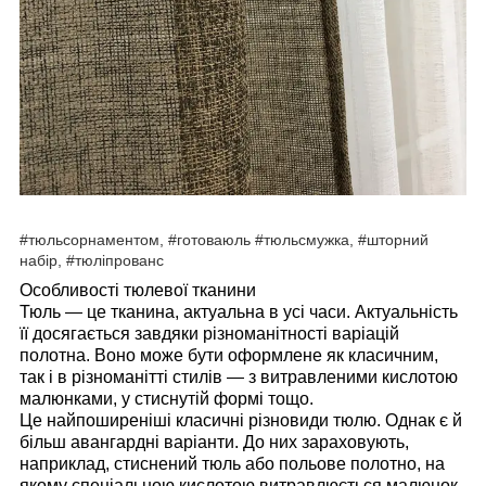
#тюльсорнаментом, #готоваюль #тюльсмужка, #шторний
набір, #тюліпрованс
Особливості тюлевої тканини
Тюль — це тканина, актуальна в усі часи. Актуальність
її досягається завдяки різноманітності варіацій
полотна. Воно може бути оформлене як класичним,
так і в різноманітті стилів — з витравленими кислотою
малюнками, у стиснутій формі тощо.
Це найпоширеніші класичні різновиди тюлю. Однак є й
більш авангардні варіанти. До них зараховують,
наприклад, стиснений тюль або польове полотно, на
якому спеціальною кислотою витравлюється малюнок,