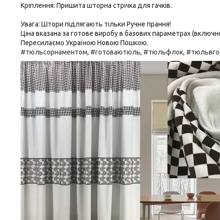
Кріплення: Пришита шторна стрічка для гачків.
Увага: Штори підлягають тільки Ручне прання!
Ціна вказана за готове виробу в базових параметрах (включн
Пересилаємо Україною Новою Пошкою.
#тюльсорнаментом, #готоваютюль, #тюльфлок, #тюльвгос