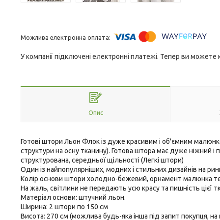
У компанії підключені електронні платежі. Тепер ви можете
Опис
Готові штори Льон Флок із дуже красивим і об'ємним малюнк
структури на осну тканину). Готова штора має дуже ніжний і 
структурована, середньої щільності (Легкі штори)
Один із найпопулярніших, модних і стильних дизайнів на р
Колір основи штори холодно-бежевий, орнамент малюнка т
На жаль, світлини не передають усю красу та пишність цієї т
Матеріал основи: штучний льон.
Ширина: 2 штори по 150 см
Висота: 270 см (можлива будь-яка інша під запит покупця, на