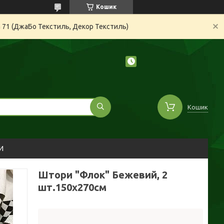
Кошик
а 71 (ДжаБо Текстиль, Декор Текстиль)
Кошик
И
Штори "Флок" Бежевий, 2
шт.150х270см