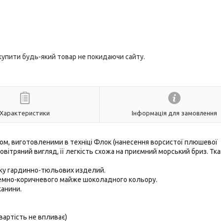
 купити будь-який товар не покидаючи сайту.
Характеристики
Інформація для замовлення
ом, виготовленими в техніці Флок (нанесення ворсистої плюшевої
повітряний вигляд, її легкість схожа на приємний морський бриз. Тк
инку гардинно-тюльових изделий.
емно-коричневого майже шоколадного кольору.
канини.
 вартість не впливає)