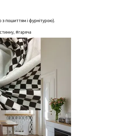
о з пошиттям і фурнітурою).
тинну, #гаряча