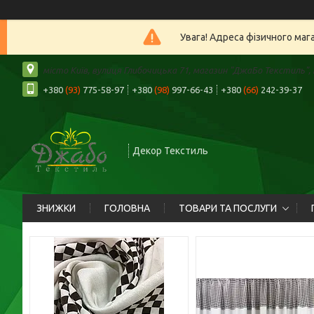
Увага! Адреса фізичного маг
місто Київ, вулиця Глибочицька 71, магазин "ДжаБо Текстиль", К
+380
(93)
775-58-97
+380
(98)
997-66-43
+380
(66)
242-39-37
Декор Текстиль
ЗНИЖКИ
ГОЛОВНА
ТОВАРИ ТА ПОСЛУГИ