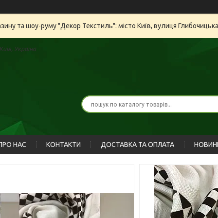
азину та шоу-руму "Декор Текстиль": місто Київ, вулиця Глибочицьк
иїв, Україна
ПРО НАС
КОНТАКТИ
ДОСТАВКА ТА ОПЛАТА
НОВИН