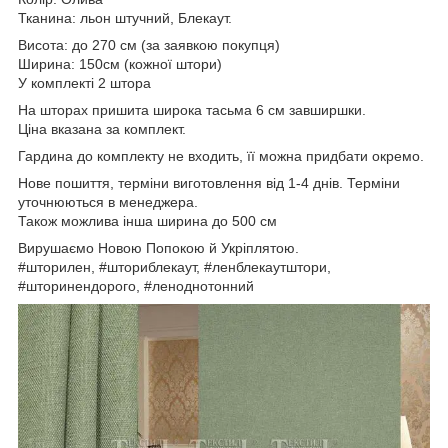
Тканина: льон штучний, Блекаут.
Висота: до 270 см (за заявкою покупця)
Ширина: 150см (кожної штори)
У комплекті 2 штора
На шторах пришита широка тасьма 6 см завширшки.
Ціна вказана за комплект.
Гардина до комплекту не входить, її можна придбати окремо.
Нове пошиття, терміни виготовлення від 1-4 днів. Терміни
уточнюються в менеджера.
Також можлива інша ширина до 500 см
Вирушаємо Новою Попокою й Укріплятою.
#шторилен, #шториблекаут, #ленблекаутштори,
#шторинендорого, #леноднотонний