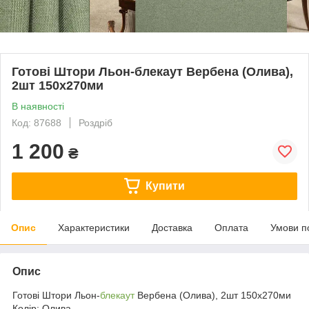
Готові Штори Льон-блекаут Вербена (Олива),
2шт 150х270ми
В наявності
Код: 87688
Роздріб
1 200
₴
Купити
Опис
Характеристики
Доставка
Оплата
Умови п
Опис
Готові Штори Льон-
блекаут
Вербена (Олива), 2шт 150х270ми
Колір: Олива