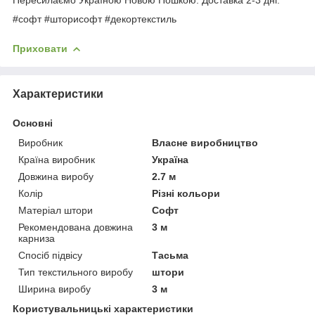
#софт #шторисофт #декортекстиль
Приховати
Характеристики
Основні
Виробник
Власне виробництво
Країна виробник
Україна
Довжина виробу
2.7 м
Колір
Різні кольори
Матеріал штори
Софт
Рекомендована довжина
3 м
карниза
Спосіб підвісу
Тасьма
Тип текстильного виробу
штори
Ширина виробу
3 м
Користувальницькі характеристики