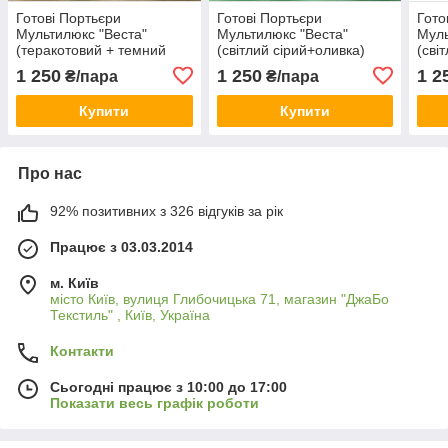
Готові Портьєри
Готові Портьєри
Гото
Мультилюкс "Веста"
Мультилюкс "Веста"
Муль
(теракотовий + темний
(світлий сірий+оливка)
(сві
сірий) No2
1 250
1 250
1 2
₴/пара
₴/пара
Купити
Купити
Про нас
92% позитивних з 326 відгуків за рік
Працює з 03.03.2014
м. Київ
місто Київ, вулиця Глибочицька 71, магазин "ДжаБо
Текстиль" , Київ, Україна
Контакти
Сьогодні працює з 10:00 до 17:00
Показати весь графік роботи