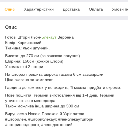
Опис
Характеристики
Доставка
Оплата
Умови п
Опис
Готові Штори Льон-
Блекаут
Вербена
Колір: Коричоковий
Тканина: льон штучний.
Висота: до 270 см (за заявкою покупця)
Ширина: 150см (кожної штори)
У комплекті 2 штори
На шторах пришита широка тасьма 6 см завширшки.
Ціна вказана за комплект.
Гардина до комплекту не входить, її можна придбати окремо.
Нове пошиття, терміни виготовлення від 1-4 днів. Терміни
уточнюються в менеджера.
Також можлива інша ширина до 500 см
Вирушаємо Новою Попокою й Укріплятою.
#шторилен, #шториблекаут, #ленблекаутштори,
#шторинендорого, #леноднотонний