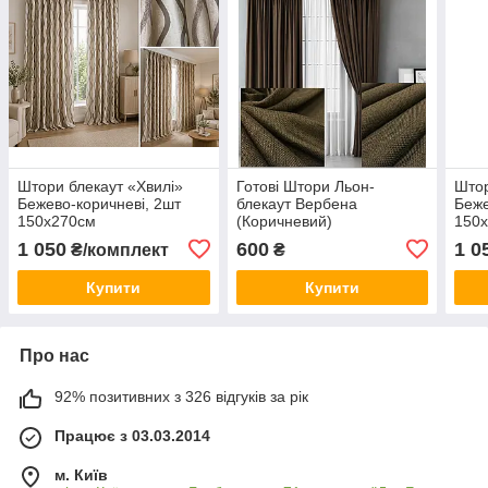
Штори блекаут «Хвилі»
Готові Штори Льон-
Штор
Бежево-коричневі, 2шт
блекаут Вербена
Беже
150х270см
(Коричневий)
150
1 050
600
1 0
₴/комплект
₴
Купити
Купити
Про нас
92% позитивних з 326 відгуків за рік
Працює з 03.03.2014
м. Київ