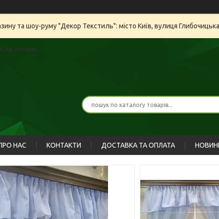
азину та шоу-руму "Декор Текстиль": місто Київ, вулиця Глибочицьк
иїв, Україна
ПРО НАС
КОНТАКТИ
ДОСТАВКА ТА ОПЛАТА
НОВИН