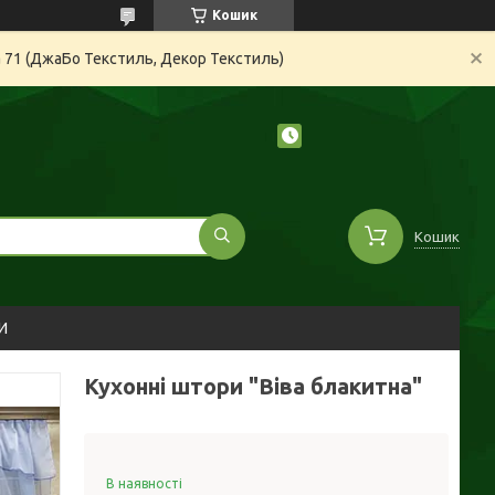
Кошик
а 71 (ДжаБо Текстиль, Декор Текстиль)
Кошик
И
Кухонні штори "Віва блакитна"
В наявності