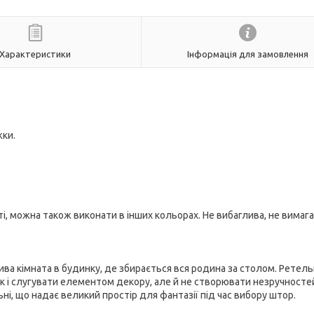
Характеристики
Інформація для замовлення
жки.
сті, можна також виконати в інших кольорах. Не вибаглива, не вимаг
лива кімната в будинку, де збирається вся родина за столом. Ретел
к і слугувати елементом декору, але й не створювати незручностей
ьні, що надає великий простір для фантазії під час вибору штор.