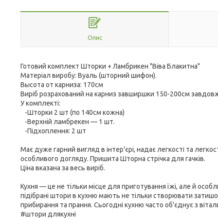
Опис
Готовий комплект Шторки + Ламбрикен "Віва Блакитна"
Матеріал виробу: Вуаль (шторний шифон).
Высота от карниза: 170см
Виріб розрахований на карниз завширшки 150-200см завдов
У комплекті:
-Шторки 2 шт (по 140см кожна)
-Верхній ламбрекен — 1 шт.
-Підхоплення: 2 шт
Має дуже гарний вигляд в інтер'єрі, надає легкості та легко
особливого догляду. Пришита Шторна стрічка для гачків.
Ціна вказана за весь виріб
.
Кухня — це не тільки місце для приготування їжі, але й особ
підібрані штори в кухню мають не тільки створювати затишо
прибирання та прання. Сьогодні кухню часто об'єднує з вітал
#штори длякухні