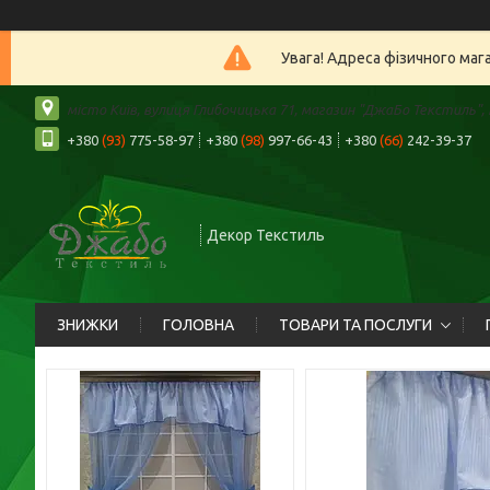
Увага! Адреса фізичного маг
місто Київ, вулиця Глибочицька 71, магазин "ДжаБо Текстиль", К
+380
(93)
775-58-97
+380
(98)
997-66-43
+380
(66)
242-39-37
Декор Текстиль
ЗНИЖКИ
ГОЛОВНА
ТОВАРИ ТА ПОСЛУГИ