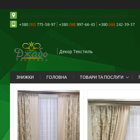
місто Київ, вулиця Глибочицька 71, магазин "ДжаБо Текстиль", К
+380
(93)
775-58-97
+380
(98)
997-66-43
+380
(66)
242-39-37
Декор Текстиль
ЗНИЖКИ
ГОЛОВНА
ТОВАРИ ТА ПОСЛУГИ