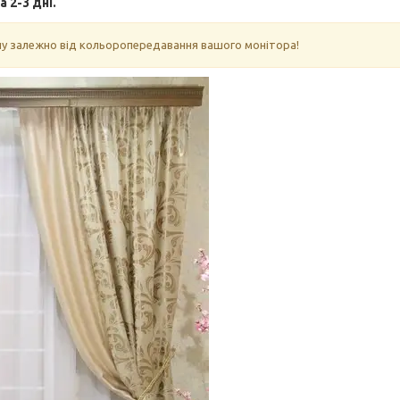
2-3 дні.
алу залежно від кольоропередавання вашого монітора!