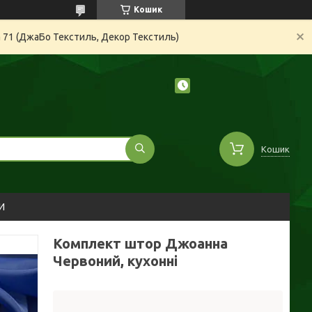
Кошик
а 71 (ДжаБо Текстиль, Декор Текстиль)
Кошик
И
Комплект штор Джоанна
Червоний, кухонні