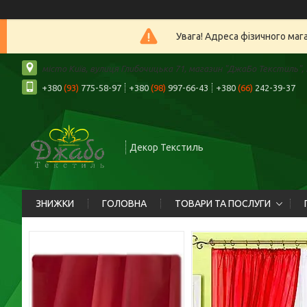
Увага! Адреса фізичного маг
місто Київ, вулиця Глибочицька 71, магазин "ДжаБо Текстиль", К
+380
(93)
775-58-97
+380
(98)
997-66-43
+380
(66)
242-39-37
Декор Текстиль
ЗНИЖКИ
ГОЛОВНА
ТОВАРИ ТА ПОСЛУГИ