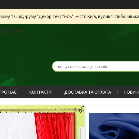
азину та шоу-руму "Декор Текстиль": місто Київ, вулиця Глибочицьк
иїв, Україна
ПРО НАС
КОНТАКТИ
ДОСТАВКА ТА ОПЛАТА
НОВИН