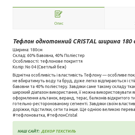
Опис
Тефлон однотонний CRISTAL ширина 180 
Ширина: 180см
Склад: 60% Бавовна, 40% Поліестер
Особливості: тефлонове покриття
Колір: No 04 (Светлый беж)
Відмітна особливість і властивість Тефлону — особливе покр
не вбиратимуть воду та бруд, дуже легко відпираються і ст
бавовни та 40% поліестеру. Завдяки саме такому складу ткани
широкий діапазон використання, її можна використовувати як
оформлення альтанок, веранд, терас, балконів відкритого т
готельно-ресторонованому сегменті. Завдяки своїм властивос
доріжки, підстилки, сети та інше. Ще однією великою перев
#тефлоноватка, #тефлонCristal
НАШ САЙТ:
ДЕКОР ТЕКСТИЛЬ