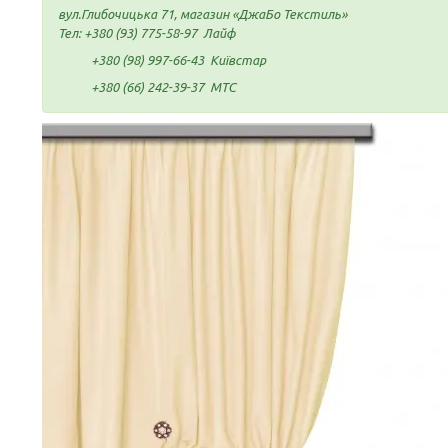
вул.Глибочицька 71, магазин «ДжаБо Текстиль»
Тел:
+380 (93) 775-58-97
Лайф
+380 (98) 997-66-43
Київстар
+380 (66) 242-39-37
МТС