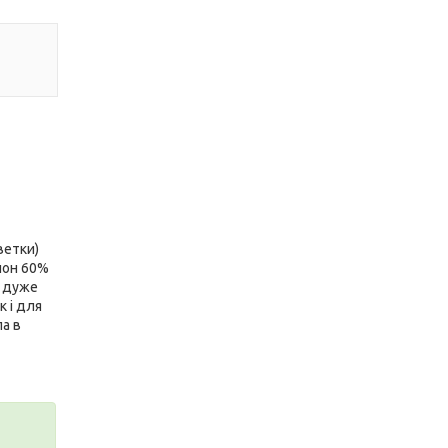
ветки)
лон 60%
є дуже
 і для
а в