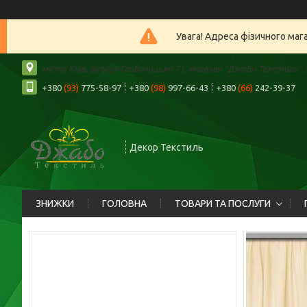
Увага! Адреса фізичного маг
місто Київ, вулиця Глибочицька 71, магазин "ДжаБо Текстиль", К
+380
(93)
775-58-97
+380
(98)
997-66-43
+380
(66)
242-39-37
Декор Текстиль
ЗНИЖКИ
ГОЛОВНА
ТОВАРИ ТА ПОСЛУГИ