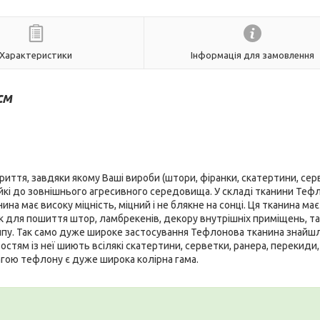
Характеристики
Інформація для замовлення
см
иття, завдяки якому Ваші вироби (штори, фіранки, скатертини, сер
ійкі до зовнішнього агресивного середовища. У складі тканини Теф
на має високу міцність, міцний і не блякне на сонці. Ця тканина ма
 для пошиття штор, ламбрекенів, декору внутрішніх приміщень, так
ипу. Так само дуже широке застосування Тефлонова тканина знайшл
тям із неї шиють всілякі скатертини, серветки, ранера, перекиди,
агою тефлону є дуже широка колірна гама.