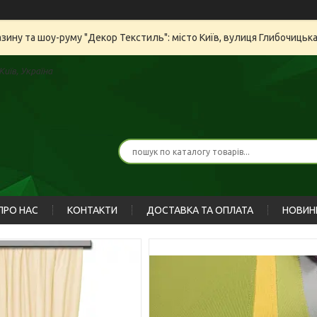
азину та шоу-руму "Декор Текстиль": місто Київ, вулиця Глибочицьк
иїв, Україна
ПРО НАС
КОНТАКТИ
ДОСТАВКА ТА ОПЛАТА
НОВИН