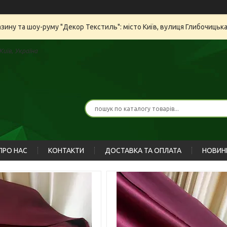
азину та шоу-руму "Декор Текстиль": місто Київ, вулиця Глибочицьк
иїв, Україна
ПРО НАС
КОНТАКТИ
ДОСТАВКА ТА ОПЛАТА
НОВИН