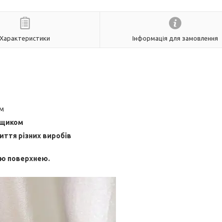
Характеристики
Інформація для замовлення
ом
ощиком
ття різних виробів
ою поверхнею.