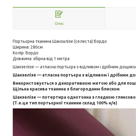
Опис
Портьєрна тканина Шанзалізе (селеста) Бордо
Ширина: 280см
Колір: Бордо
Довжина: збірна від 1 метра
Шанзелізе — атласна портьєра з відливом і дрібним дощик
Шанзелізе — атласна портьєра з відливом і дрібним д
Використовується з декоративною метою або для поши
Щільна красива тканина з благородним блиском
Шанзелізе — потертира однотонна з гладкою глянсов
(Т.е.це тип портьєрної тканини склад 100% н/е)