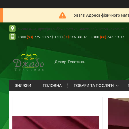
Увага! Адреса фізичного маг
місто Київ, вулиця Глибочицька 71, магазин "ДжаБо Текстиль", К
+380
(93)
775-58-97
+380
(98)
997-66-43
+380
(66)
242-39-37
Декор Текстиль
ЗНИЖКИ
ГОЛОВНА
ТОВАРИ ТА ПОСЛУГИ