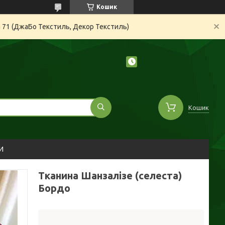
Кошик
а 71 (ДжаБо Текстиль, Декор Текстиль)
Кошик
И
Тканина Шанзалізе (селеста)
Бордо