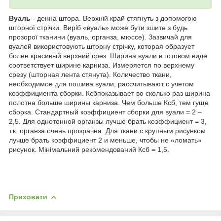
Вуаль
- денна штора. Верхній край стягнуть з допомогою
шторної стрічки. Виріб «вуаль» може бути зшите з будь
прозорої тканини (вуаль, органза, мюссе). Зазвичай для
вуалей використовують шторну стрічку, которая образует
более красивый верхний срез. Ширина вуали в готовом виде
соответствует ширине карниза. Измеряется по верхнему
срезу (шторная лента стянута). Количество ткани,
необходимое для пошива вуали, рассчитывают с учетом
коэффициента сборки. Ксбпоказывает во сколько раз ширина
полотна больше ширины карниза. Чем больше Ксб, тем гуще
сборка. Стандартный коэффициент сборки для вуали = 2 –
2,5. Для однотонной органзы лучше брать коэффициент = 3,
т.к. органза очень прозрачна. Для ткани с крупным рисунком
лучше брать коэффициент 2 и меньше, чтобы не «ломать»
рисунок. Мінімальний рекомендований Ксб = 1,5.
Приховати