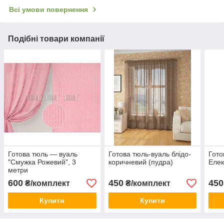
Всі умови повернення
Подібні товари компанії
Готова тюль — вуаль
Готова тюль-вуаль блідо-
Гото
"Смужка Рожевий", 3
коричневий (пудра)
Елек
метри
600
450
450
₴/комплект
₴/комплект
Купити
Купити