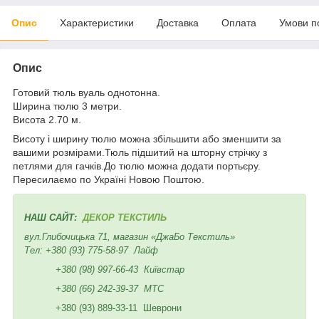
Опис
Характеристики
Доставка
Оплата
Умови п
Опис
Готовий тюль вуаль однотонна.
Ширина тюлю 3 метри.
Висота 2.70 м.
Висоту і ширину тюлю можна збільшити або зменшити за
вашими розмірами.Тюль підшитий на шторну стрічку з
петлями для гачків.До тюлю можна додати портьєру.
Пересилаємо по Україні Новою Поштою.
НАШ САЙТ:
ДЕКОР ТЕКСТИЛЬ
вул.Глибочицька 71, магазин «ДжаБо Текстиль»
Тел:
+380 (93) 775-58-97
Лайф
+380 (98) 997-66-43
Київстар
+380 (66) 242-39-37
МТС
+380 (93) 889-33-11 Шеврони