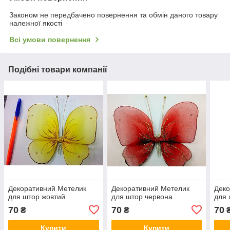
Законом не передбачено повернення та обмін даного товару
належної якості
Всі умови повернення
Подібні товари компанії
Декоративний Метелик
Декоративний Метелик
Деко
для штор жовтий
для штор червона
для 
70
70
70
₴
₴
Купити
Купити