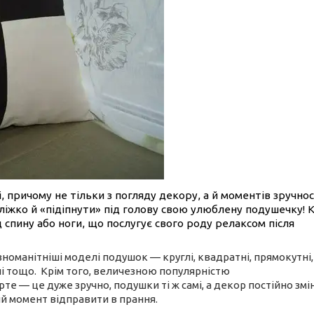
, причому не тільки з погляду декору, а й моментів зручнос
ліжко й «підіпнути» під голову свою улюблену подушечку! 
 спину або ноги, що послугує свого роду релаксом після
зноманітніші моделі подушок — круглі, квадратні, прямокутні,
ні тощо.
Крім того, величезною популярністю
рте — це дуже зручно, подушки ті ж самі, а декор постійно зм
ий момент відправити в прання.