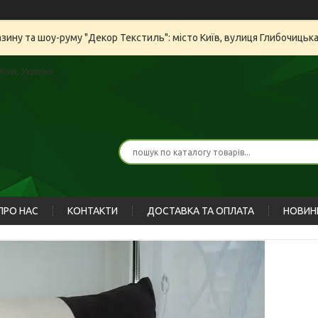
азину та шоу-руму "Декор Текстиль": місто Київ, вулиця Глибочицьк
иїв, Україна
ПРО НАС
КОНТАКТИ
ДОСТАВКА ТА ОПЛАТА
НОВИН