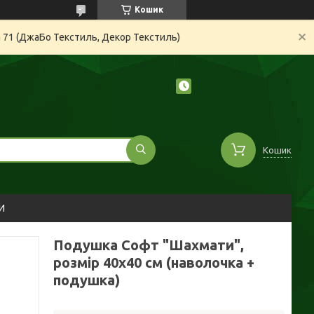
Кошик
а 71 (ДжаБо Текстиль, Декор Текстиль)
Кошик
И
Подушка Софт "Шахмати",
розмір 40х40 см (наволочка +
подушка)