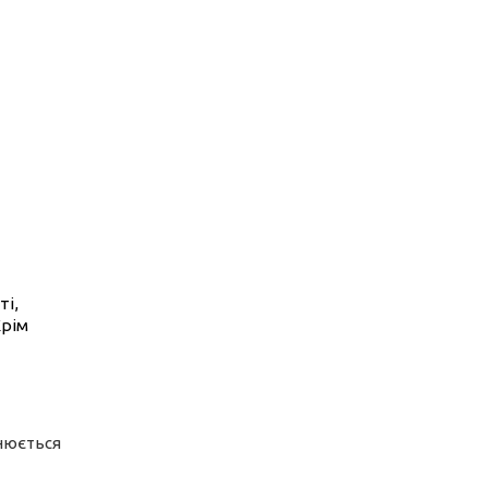
ті,
Крім
інюється