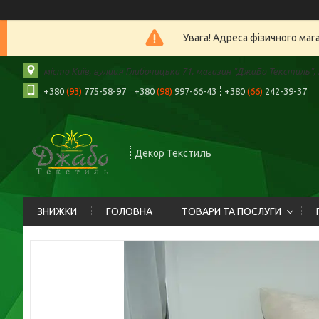
Увага! Адреса фізичного маг
місто Київ, вулиця Глибочицька 71, магазин "ДжаБо Текстиль", К
+380
(93)
775-58-97
+380
(98)
997-66-43
+380
(66)
242-39-37
Декор Текстиль
ЗНИЖКИ
ГОЛОВНА
ТОВАРИ ТА ПОСЛУГИ