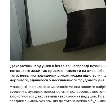
Декоративні подушки в інтер'єрі
насправді незамінні
погодьтеся адже так приємно прилягти на диван або 
того, невеликі подушечки цілком можна підкласти під
чергового, здавалося б нескінченного трудового дня.
У наші дні на прилавках магазинів можна виявити найрі
сердечка, цукерки, плоскі, об'ємні, кольорові, однотон
користуються
Пові
декоративні наволочки на подушки,
завдяки знімним чохлам, які до того ж можна в будь-як