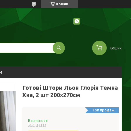
Кошик
Кошик
И
Готові Штори Льон Глорія Темна
Хна, 2 шт 200х270см
Топ продаж
В наявності
Код:
84398