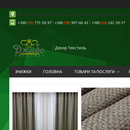
місто Київ, вулиця Глибочицька 71, магазин "ДжаБо Текстиль", К
+380
(93)
775-58-97
+380
(98)
997-66-43
+380
(66)
242-39-37
Декор Текстиль
ЗНИЖКИ
ГОЛОВНА
ТОВАРИ ТА ПОСЛУГИ