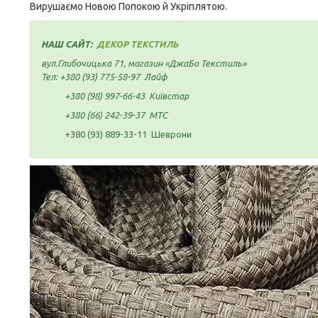
Вирушаємо Новою Попокою й Укріплятою.
НАШ САЙТ:
ДЕКОР ТЕКСТИЛЬ
вул.Глибочицька 71, магазин «ДжаБо Текстиль»
Тел:
+380 (93) 775-58-97
Лайф
+380 (98) 997-66-43
Київстар
+380 (66) 242-39-37
МТС
+380 (93) 889-33-11 Шеврони