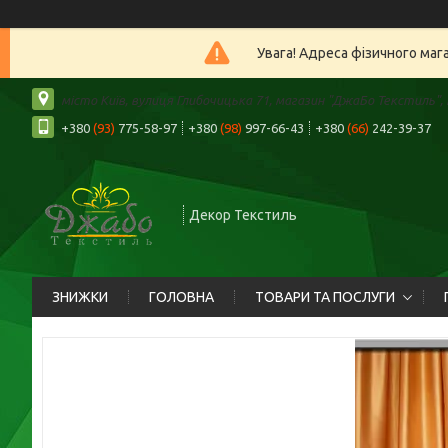
Увага! Адреса фізичного маг
місто Київ, вулиця Глибочицька 71, магазин "ДжаБо Текстиль", К
+380
(93)
775-58-97
+380
(98)
997-66-43
+380
(66)
242-39-37
Декор Текстиль
ЗНИЖКИ
ГОЛОВНА
ТОВАРИ ТА ПОСЛУГИ