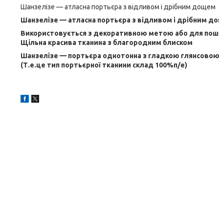
Шанзелізе — атласна портьєра з відливом і дрібним дощем
Шанзелізе — атласна портьєра з відливом і дрібним д
Використовується з декоративною метою або для поши
Щільна красива тканина з благородним блиском
Шанзелізе — портьєра однотонна з гладкою глянсово
(Т.е.це тип портьєрної тканини склад 100%п/е)