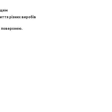
ощем
ття різних виробів
ю поверхнею.