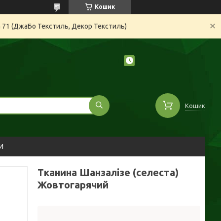
Кошик
а 71 (ДжаБо Текстиль, Декор Текстиль)
Кошик
И
Тканина Шанзалізе (селеста)
Жовтогарячий