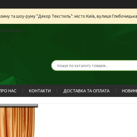
азину та шоу-руму "Декор Текстиль": місто Київ, вулиця Глибочицьк
иїв, Україна
ПРО НАС
КОНТАКТИ
ДОСТАВКА ТА ОПЛАТА
НОВИН