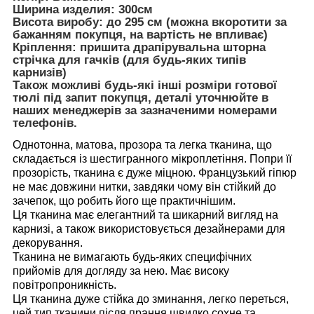
Ширина изделия: 300см
Висота виробу: до 295 см (можна вкоротити за
бажанням покупця, на вартість не впливає)
Кріплення: пришита драпірувальна шторна
стрічка для гачків (для будь-яких типів
карнизів)
Також можливі будь-які інші розміри готової
тюлі під запит покупця, деталі уточнюйте в
наших менеджерів за зазначеними номерами
телефонів.
Однотонна, матова, прозора та легка тканина, що
складається із шестигранного мікроплетіння. Попри її
прозорість, тканина є дуже міцною. Французький гіпюр
не має довжини нитки, завдяки чому він стійкий до
зачепок, що робить його ще практичнішим.
Ця тканина має елегантний та шикарний вигляд на
карнизі, а також використовується дезайнерами для
декорування.
Тканина не вимагають будь-яких специфічних
прийомів для догляду за нею. Має високу
повітропроникність.
Ця тканина дуже стійка до зминання, легко переться,
цей тип тканини після прання швидко сохне та