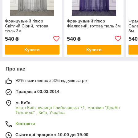
Французький гіпюр
Французький гіпюр
Фран
Світлий Сірий, готова
Фіалковий, готова тюль 3м
Сала
тюль 3м
3м
540
540
540
₴
₴
Купити
Купити
Про нас
92% позитивних з 326 відгуків за рік
Працює з 03.03.2014
м. Київ
місто Київ, вулиця Глибочицька 71, магазин "ДжаБо
Текстиль" , Київ, Україна
Контакти
Сьогодні працює з 10:00 до 19:00