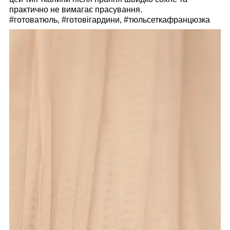
практично не вимагає прасування.
#готоватюль, #готовігардини, #тюльсеткафранцюзка