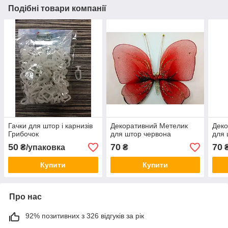
Подібні товари компанії
Гачки для штор і карнизів
Декоративний Метелик
Деко
Грибочок
для штор червона
для 
50
70
70
₴/упаковка
₴
Купити
Купити
Про нас
92% позитивних з 326 відгуків за рік