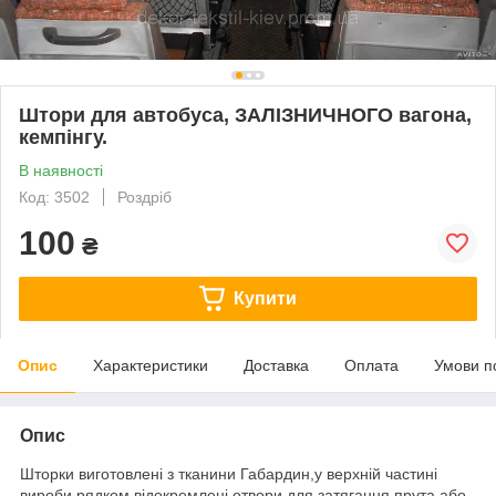
Штори для автобуса, ЗАЛІЗНИЧНОГО вагона,
кемпінгу.
В наявності
Код: 3502
Роздріб
100
₴
Купити
Опис
Характеристики
Доставка
Оплата
Умови п
Опис
Шторки виготовлені з тканини Габардин,у верхній частині
вироби рядком відокремлені отвори для затягання прута або