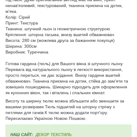
ненав'язливий, текстурований, тканина приємна на дотик,
м'яка.
Колір: Сірий
Принт: Текстура
Тканина: штучний льон із геометричною структурою
Кріплення: шторна тасьма, внизу вшитий обважнювач
Висота: 280 см (можлива друга за бажанням покупця)
Ширина: 300см
Виробник: Туреччина
Готова гардина (тюль) для Вашого вікна зі штучного льону.
Перевага від натурального льону в легкості використання,
просто переться, не дає зсідання. Внизу гардини вшитий
обважнювач. Тканина приємна на дотик, стійка до зам'яти та
зовнішніх пошкоджень. Шикарно підходить для оформлення
як кухонних вікон, так і віталень і спальних кімнат.
Висоту та ширину тюлю можна збільшити або зменшити за
вашими розмірами.Тюль підшитий на шторну стрічку з
петлями для гачків.К тюлю можна додати порт'єру.
Пересилаємо Україною Новою Пошкою.
НАШ САЙТ:
ДЕКОР ТЕКСТИЛЬ