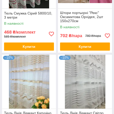
Штори портьєрні "Рекс"
Тюль Смужка Сірий 5800/10,
Оксамитова Орхідея, 2шт
3 метри
150х270см
В наявності
В наявності
468
₴/комплект
702
₴/пара
780 ₴/пара
585 ₴/комплект
Купити
Купити
–10%
–10%
Тюль Лінія Діамант Капучіно,
Тюль Лінія Діамант Світло