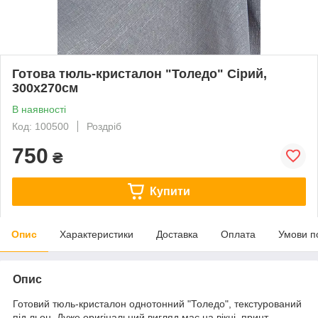
Готова тюль-кристалон "Толедо" Сірий,
300х270см
В наявності
Код: 100500
Роздріб
750
₴
Купити
Опис
Характеристики
Доставка
Оплата
Умови п
Опис
Готовий тюль-кристалон однотонний "Толедо", текстурований
під льон. Дуже оригінальний вигляд має на вікні, принт