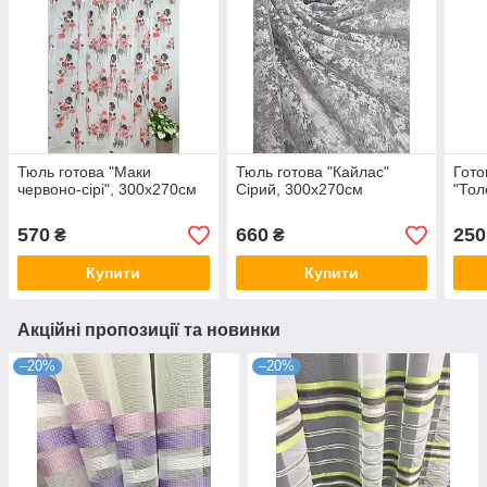
Тюль готова "Маки
Тюль готова "Кайлас"
Гото
червоно-сірі", 300х270см
Сірий, 300х270см
"Тол
570
660
250
₴
₴
Купити
Купити
Акційні пропозиції та новинки
–20%
–20%