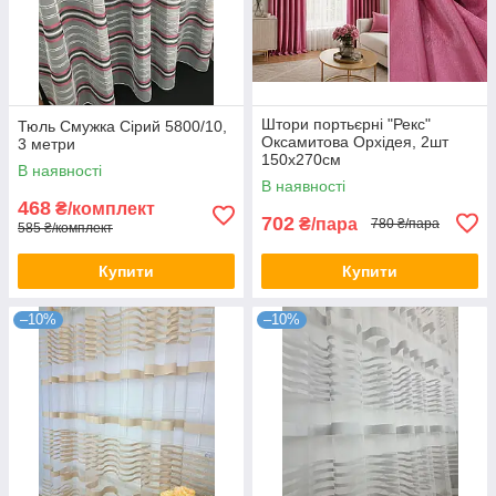
Штори портьєрні "Рекс"
Тюль Смужка Сірий 5800/10,
Оксамитова Орхідея, 2шт
3 метри
150х270см
В наявності
В наявності
468
₴/комплект
702
₴/пара
780 ₴/пара
585 ₴/комплект
Купити
Купити
–10%
–10%