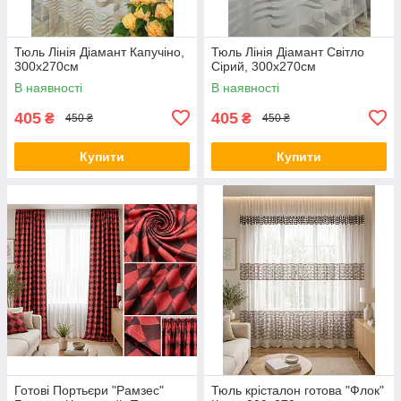
Тюль Лінія Діамант Капучіно,
Тюль Лінія Діамант Світло
300х270см
Сірий, 300х270см
В наявності
В наявності
405
405
₴
₴
450 ₴
450 ₴
Купити
Купити
Готові Портьєри "Рамзес"
Тюль крісталон готова "Флок"