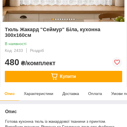
Тюль Жакард "Сеймур" Біла, кухонна
300х160см
В наявності
Код: 2433
Роздріб
480
₴/комплект
Купити
Опис
Характеристики
Доставка
Оплата
Умови п
Опис
Готова кухонна тюль із жакардової тканини з принтом.
Виробник тканини: Роменська Гардинно-тюльова фабрика