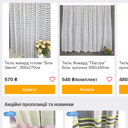
Тюль жакард готова "Біла
Тюль Жакард "Піастра"
Тюль
Хвиля", 300х270см
Біла, кухонна 300х160см
кухо
570
540
480
₴
₴/комплект
Купити
Купити
Акційні пропозиції та новинки
–20%
–20%