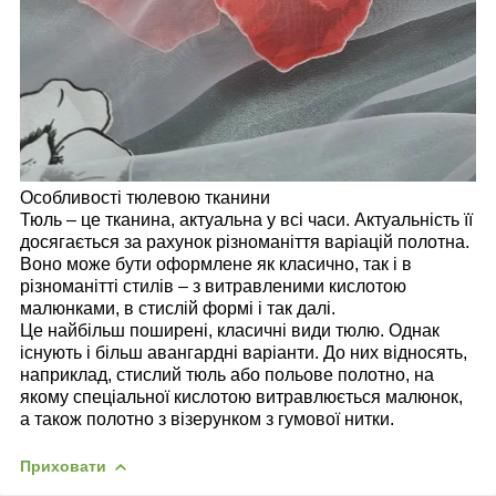
Особливості тюлевою тканини
Тюль – це тканина, актуальна у всі часи. Актуальність її
досягається за рахунок різноманіття варіацій полотна.
Воно може бути оформлене як класично, так і в
різноманітті стилів – з витравленими кислотою
малюнками, в стислій формі і так далі.
Це найбільш поширені, класичні види тюлю. Однак
існують і більш авангардні варіанти. До них відносять,
наприклад, стислий тюль або польове полотно, на
якому спеціальної кислотою витравлюється малюнок,
а також полотно з візерунком з гумової нитки.
Приховати