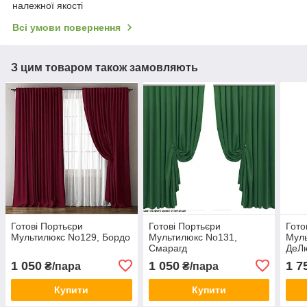
належної якості
Всі умови повернення
З цим товаром також замовляють
Готові Портьєри
Готові Портьєри
Гото
Мультилюкс No129, Бордо
Мультилюкс No131,
Муль
Смарагд
ДеЛ
1 050
1 050
1 7
₴/пара
₴/пара
Купити
Купити