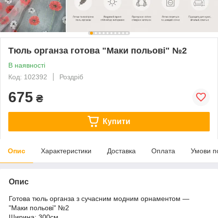
Тюль органза готова "Маки польові" №2
В наявності
Код: 102392
Роздріб
675
₴
Купити
Опис
Характеристики
Доставка
Оплата
Умови п
Опис
Готова тюль органза з сучасним модним орнаментом ―
"Маки польові" №2
Ширина: 300см