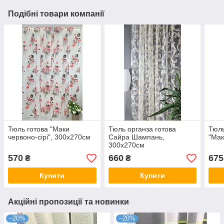
Подібні товари компанії
Тюль готова "Маки
Тюль органза готова
Тюль
червоно-сірі", 300х270см
Сайра Шампань,
"Мак
300х270см
570
660
675
₴
₴
Купити
Купити
Акційні пропозиції та новинки
–20%
–20%