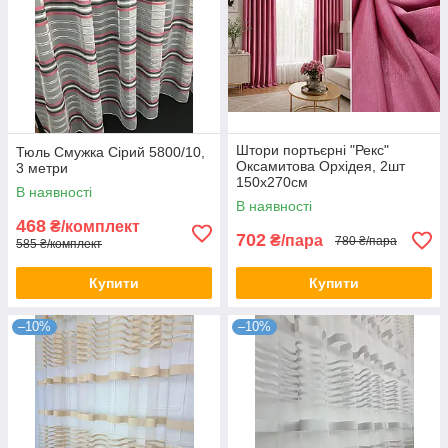
Штори портьєрні "Рекс"
Тюль Смужка Сірий 5800/10,
Оксамитова Орхідея, 2шт
3 метри
150х270см
В наявності
В наявності
468
₴/комплект
702
₴/пара
780 ₴/пара
585 ₴/комплект
Купити
Купити
–10%
–10%