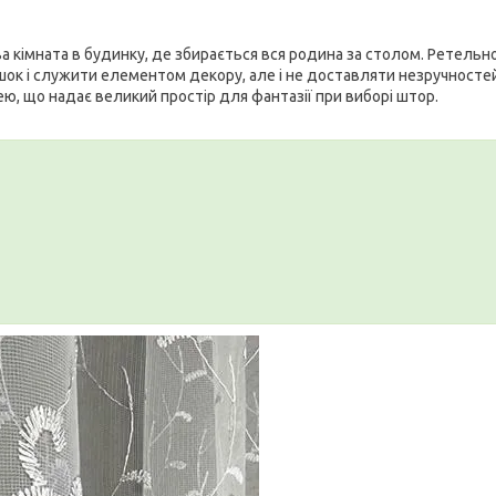
ива кімната в будинку, де збирається вся родина за столом. Ретельн
ишок і служити елементом декору, але і не доставляти незручносте
нею, що надає великий простір для фантазії при виборі штор.