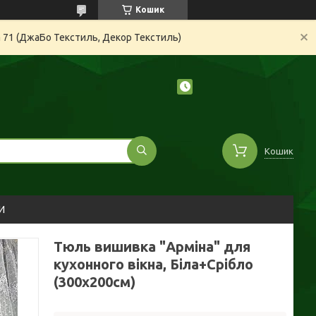
Кошик
а 71 (ДжаБо Текстиль, Декор Текстиль)
Кошик
И
Тюль вишивка "Арміна" для
кухонного вікна, Біла+Срібло
(300х200см)