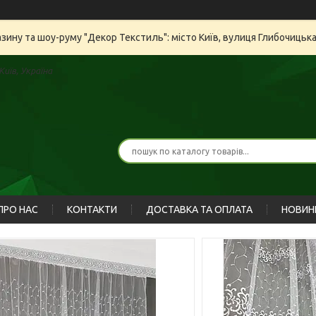
азину та шоу-руму "Декор Текстиль": місто Київ, вулиця Глибочицьк
иїв, Україна
ПРО НАС
КОНТАКТИ
ДОСТАВКА ТА ОПЛАТА
НОВИН