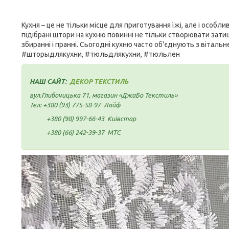
Кухня – це не тільки місце для приготування їжі, але і особл
підібрані штори на кухню повинні не тільки створювати зат
збиранні і пранні. Сьогодні кухню часто об'єднують з віталь
#шторыдлякухни, #тюльдлякухни, #тюльлен
НАШ САЙТ:
ДЕКОР ТЕКСТИЛЬ
вул.Глибочицька 71, магазин «ДжаБо Текстиль»
Тел:
+380 (93) 775-58-97
Лайф
+380 (98) 997-66-43
Київстар
+380 (66) 242-39-37
МТС