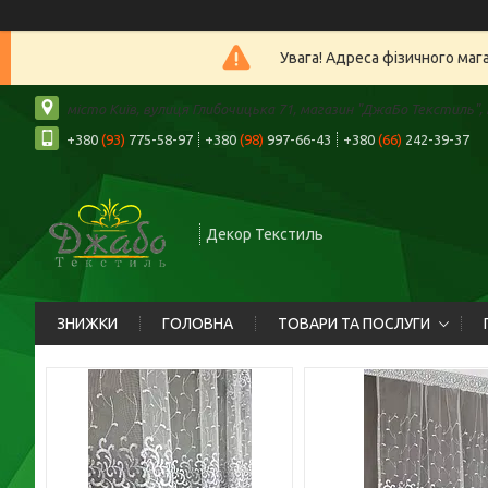
Увага! Адреса фізичного маг
місто Київ, вулиця Глибочицька 71, магазин "ДжаБо Текстиль", К
+380
(93)
775-58-97
+380
(98)
997-66-43
+380
(66)
242-39-37
Декор Текстиль
ЗНИЖКИ
ГОЛОВНА
ТОВАРИ ТА ПОСЛУГИ