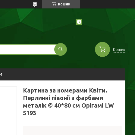
Кошик
Кошик
И
Картина за номерами Квіти.
Перлинні півонії з фарбами
металік © 40*80 см Орігамі LW
5193