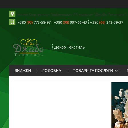
місто Київ, вулиця Глибочицька 71, магазин "ДжаБо Текстиль", К
+380
(93)
775-58-97
+380
(98)
997-66-43
+380
(66)
242-39-37
Декор Текстиль
ЗНИЖКИ
ГОЛОВНА
ТОВАРИ ТА ПОСЛУГИ