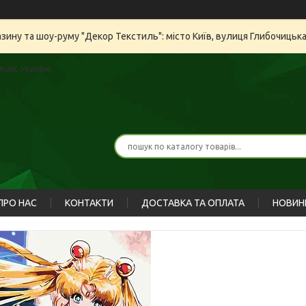
азину та шоу-руму "Декор Текстиль": місто Київ, вулиця Глибочицьк
иїв, Україна
ПРО НАС
КОНТАКТИ
ДОСТАВКА ТА ОПЛАТА
НОВИН