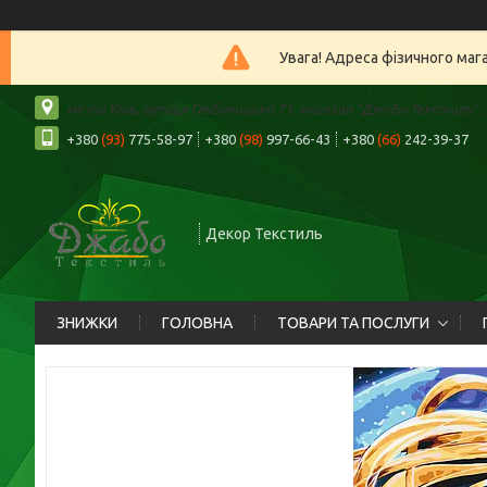
Увага! Адреса фізичного маг
місто Київ, вулиця Глибочицька 71, магазин "ДжаБо Текстиль", К
+380
(93)
775-58-97
+380
(98)
997-66-43
+380
(66)
242-39-37
Декор Текстиль
ЗНИЖКИ
ГОЛОВНА
ТОВАРИ ТА ПОСЛУГИ