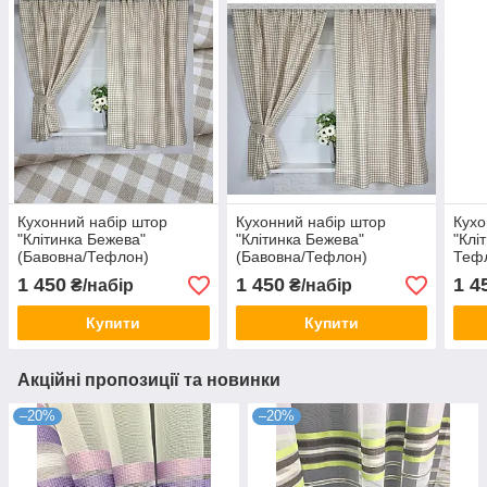
Кухонний набір штор
Кухонний набір штор
Кухо
"Клітинка Бежева"
"Клітинка Бежева"
"Клі
(Бавовна/Тефлон)
(Бавовна/Тефлон)
Теф
1 450
1 450
1 4
₴/набір
₴/набір
Купити
Купити
Акційні пропозиції та новинки
–20%
–20%