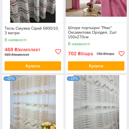
Штори портьєрні "Рекс"
Тюль Смужка Сірий 5800/10,
Оксамитова Орхідея, 2шт
3 метри
150х270см
В наявності
В наявності
468
₴/комплект
702
₴/пара
780 ₴/пара
585 ₴/комплект
Купити
Купити
–10%
–10%