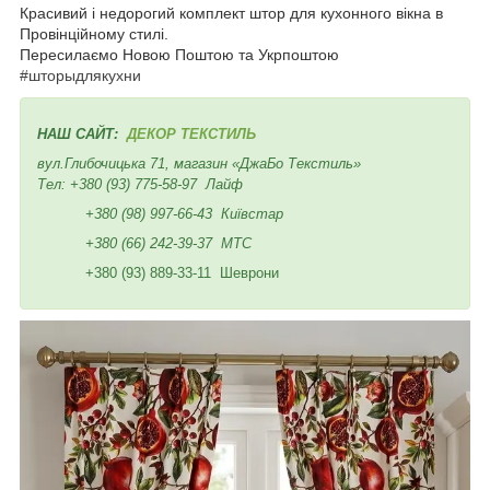
Красивий і недорогий комплект штор для кухонного вікна в
Провінційному стилі.
Пересилаємо Новою Поштою та Укрпоштою
#шторыдлякухни
НАШ САЙТ:
ДЕКОР ТЕКСТИЛЬ
вул.Глибочицька 71, магазин «ДжаБо Текстиль»
Тел:
+380 (93) 775-58-97
Лайф
+380 (98) 997-66-43
Київстар
+380 (66) 242-39-37
МТС
+380 (93) 889-33-11 Шеврони