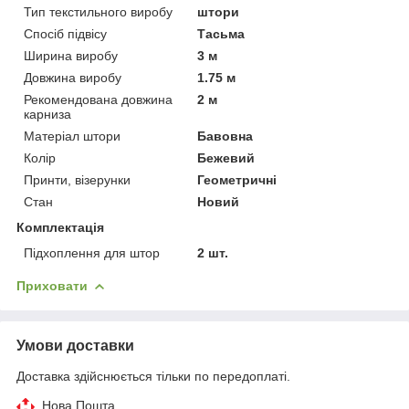
Тип текстильного виробу
штори
Спосіб підвісу
Тасьма
Ширина виробу
3 м
Довжина виробу
1.75 м
Рекомендована довжина
2 м
карниза
Матеріал штори
Бавовна
Колір
Бежевий
Принти, візерунки
Геометричні
Стан
Новий
Комплектація
Підхоплення для штор
2 шт.
Приховати
Умови доставки
Доставка здійснюється тільки по передоплаті.
Нова Пошта