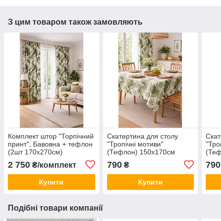
З цим товаром також замовляють
Комплект штор "Торпічний
Скатертина для столу
Скат
принт", Бавовна + тефлон
"Тропічні мотиви"
"Тро
(2шт 170х270см)
(Тефлон) 150х170см
(Теф
2 750
790
790
₴/комплект
₴
Купити
Купити
Подібні товари компанії