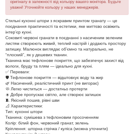
оригіналу в залежності від кольору вашого монітора. Будьте
уважні! Уточнюйте кольору у наших менеджерів.
Стильні кухонні штори з яскравим принтом гранату — це
поєднання практичності та естетики, яке миттєво освіжить
інтер’єр кухні.
Соковиті червоні гранати в поєднанні з насиченим зеленим
листям створюють живий, теплий настрій і додають простору
затишку. Малюнок виглядає об’ємно та натурально, не
“плоский”, як у дешевих тканин.
Тканина має тефлонове покриття, що забезпечує захист від
вологи, бруду та плям — ідеально для кухні.
✅ Переваги:
🛡 Тефлонове покриття — відштовхує воду та жир
🌿 Насичений, реалістичний принт (не вигорає)
🧼 Легко чиститься — достатньо протерти
☀️ Добре пропускає світло, але створює затишок
🧵 Якісний пошив, рівні шви
📐 Характеристики:
Тип: кухонні штори
Тканина: сумішева з тефлоновим просоченням
Колір: білий фон, червоний гранат, зелень
Кріплення: шторна стрічка / куліса (можна уточнити)