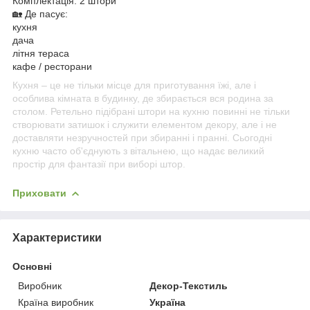
Комплектація: 2 штори
🏡 Де пасує:
кухня
дача
літня тераса
кафе / ресторани
Кухня – це не тільки місце для приготування їжі, але і
особлива кімната в будинку, де збирається вся родина за
столом. Ретельно підібрані штори на кухню повинні не тільки
створювати затишок і служити елементом декору, але і не
доставляти незручностей при збиранні і пранні. Сьогодні
кухню часто об'єднують з вітальнею, що надає великий
простір для фантазії при виборі штор.
Приховати
Характеристики
Основні
Виробник
Декор-Текстиль
Країна виробник
Україна