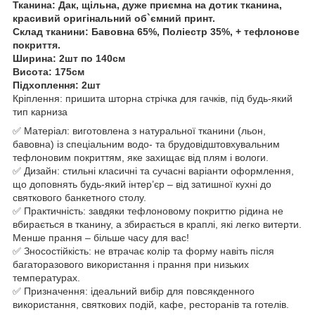
Тканина: Дак, щільна, дуже приємна на дотик тканина,
красивий оригінальний об`ємний принт.
Склад тканини: Бавовна 65%, Поліестр 35%, + тефлонове
покриття.
Ширина: 2шт по 140см
Висота: 175см
Підхоплення: 2шт
Кріплення: пришита шторна стрічка для гачків, під будь-який
тип карниза
✅ Матеріал: виготовлена з натуральної тканини (льон,
бавовна) із спеціальним водо- та брудовідштовхувальним
тефлоновим покриттям, яке захищає від плям і вологи.
✅ Дизайн: стильні класичні та сучасні варіанти оформлення,
що доповнять будь-який інтер’єр – від затишної кухні до
святкового банкетного столу.
✅ Практичність: завдяки тефлоновому покриттю рідина не
вбирається в тканину, а збирається в краплі, які легко витерти.
Менше прання – більше часу для вас!
✅ Зносостійкість: не втрачає колір та форму навіть після
багаторазового використання і прання при низьких
температурах.
✅ Призначення: ідеальний вибір для повсякденного
використання, святкових подій, кафе, ресторанів та готелів.