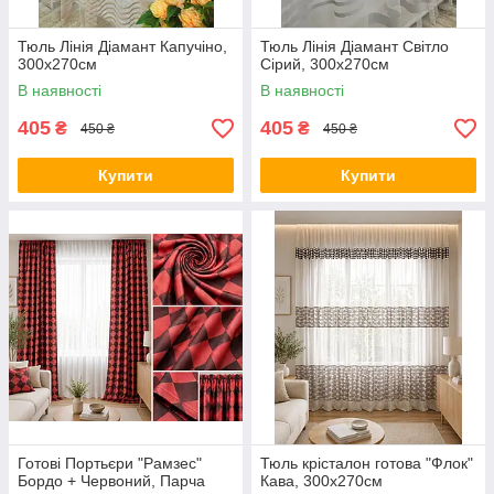
Тюль Лінія Діамант Капучіно,
Тюль Лінія Діамант Світло
300х270см
Сірий, 300х270см
В наявності
В наявності
405
405
₴
₴
450 ₴
450 ₴
Купити
Купити
Готові Портьєри "Рамзес"
Тюль крісталон готова "Флок"
Бордо + Червоний, Парча
Кава, 300х270см