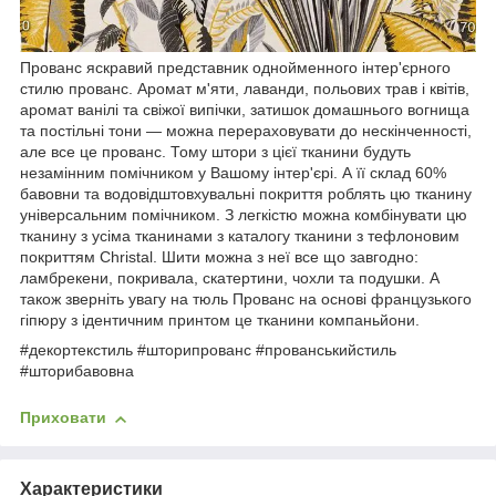
Прованс яскравий представник однойменного інтер'єрного
стилю прованс. Аромат м'яти, лаванди, польових трав і квітів,
аромат ванілі та свіжої випічки, затишок домашнього вогнища
та постільні тони — можна перераховувати до нескінченності,
але все це прованс. Тому штори з цієї тканини будуть
незамінним помічником у Вашому інтер'єрі. А її склад 60%
бавовни та водовідштовхувальні покриття роблять цю тканину
універсальним помічником. З легкістю можна комбінувати цю
тканину з усіма тканинами з каталогу тканини з тефлоновим
покриттям Christal. Шити можна з неї все що завгодно:
ламбрекени, покривала, скатертини, чохли та подушки. А
також зверніть увагу на тюль Прованс на основі французького
гіпюру з ідентичним принтом це тканини компаньйони.
#декортекстиль #шторипрованс #прованськийстиль
#шторибавовна
Приховати
Характеристики