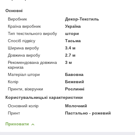
Основні
Виробник
Декор-Текстиль
Країна виробник
Україна
Тип текстильного виробу
штори
Спосіб підвісу
Тасьма
Ширина виробу
3.4 м
Довжина виробу
2.7 м
Рекомендована довжина
3 м
карниза
Матеріал штори
Бавовна
Колір
Бежевий
Принти, візерунки
Рослинні
Користувальницькі характеристики
Основний колір
Молочний
Принт
Пастэльно - рожевий
Приховати