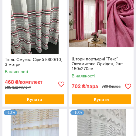
Штори портьєрні "Рекс"
Тюль Смужка Сірий 5800/10,
Оксамитова Орхідея, 2шт
3 метри
150х270см
В наявності
В наявності
468
₴/комплект
702
₴/пара
780 ₴/пара
585 ₴/комплект
Купити
Купити
–10%
–10%