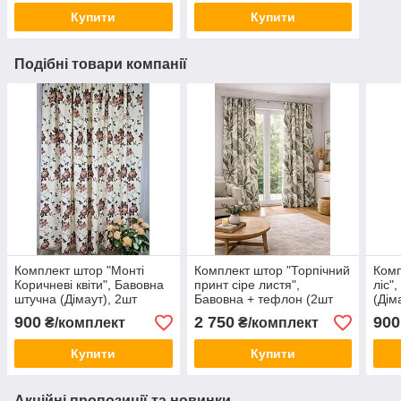
Купити
Купити
Подібні товари компанії
Комплект штор "Монті
Комплект штор "Торпічний
Комп
Коричневі квіти", Бавовна
принт сіре листя",
ліс"
штучна (Дімаут), 2шт
Бавовна + тефлон (2шт
(Дім
150х270см
170х270см)
900
2 750
900
₴/комплект
₴/комплект
Купити
Купити
Акційні пропозиції та новинки