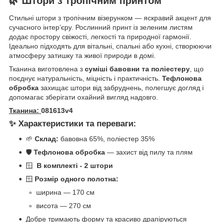
🌿
Штори з тропічним принтом
Стильні штори з тропічним візерунком — яскравий акцент для
сучасного інтер’єру. Рослинний принт із зеленим листям
додає простору свіжості, легкості та природної гармонії.
Ідеально підходять для вітальні, спальні або кухні, створюючи
атмосферу затишку та живої природи в домі.
Тканина виготовлена з
суміші бавовни та поліестеру
, що
поєднує натуральність, міцність і практичність.
Тефлонова
обробка
захищає штори від забруднень, полегшує догляд і
допомагає зберігати охайний вигляд надовго.
Тканина:
081613v4
✨
Характеристики та переваги:
🌱
Склад:
бавовна 65%, поліестер 35%
🛡️
Тефлонова обробка
— захист від пилу та плям
🪟
В комплекті - 2 штори
🪟
Розмір одного полотна:
ширина — 170 см
висота — 270 см
Добре тримають форму та красиво драпіруються