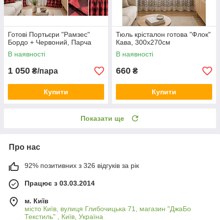
Готові Портьєри "Рамзес"
Тюль крісталон готова "Флок"
Бордо + Червоний, Парча
Кава, 300х270см
В наявності
В наявності
1 050
660
₴/пара
₴
Купити
Купити
Показати ще
Про нас
92% позитивних з 326 відгуків за рік
Працює з 03.03.2014
м. Київ
місто Київ, вулиця Глибочицька 71, магазин "ДжаБо
Текстиль" , Київ, Україна