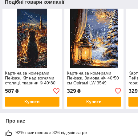
Подібні товари компанії
Картина за номерами
Картина за номерами
Карт
Пейзаж. Кіт над вогнями
Пейзаж. Зимова ніч 40*50
Пейз
столиці. тварини © 40*80
см Орігамі LW 3549
гора
см Орігамі LW 5199
355
587
329
329
₴
₴
Купити
Купити
Про нас
92% позитивних з 326 відгуків за рік