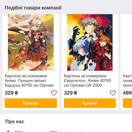
Подібні товари компанії
Картина за номерами
Картина за номерами
Карт
Аніме. Геншин імпакт
Євангеліон. Аніме 40*50
сюже
Кадзуха 40*50 см Орігамі
см Орігамі LW 2000
троя
LW 3260
LW 
329
329
499
₴
₴
Купити
Купити
Про нас