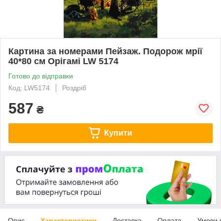
Картина за номерами Пейзаж. Подорож мрії
40*80 см Орігамі LW 5174
Готово до відправки
Код: LW5174
Роздріб
587
₴
Купити
Опис
Характеристики
Доставка
Оплата
Умови 