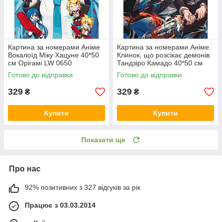
Картина за номерами Аніме
Картина за номерами Аніме.
Вокалоїд Міку Хацуне 40*50
Клинок, що розсікає демонів.
см Орігамі LW 0650
Тандзіро Камадо 40*50 см
Орігамі LW 30770
Готово до відправки
Готово до відправки
329
329
₴
₴
Купити
Купити
Показати ще
Про нас
92% позитивних з 327 відгуків за рік
Працює з 03.03.2014