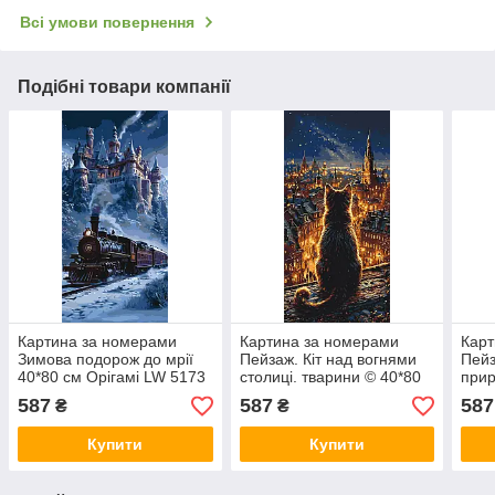
Всі умови повернення
Подібні товари компанії
Картина за номерами
Картина за номерами
Карт
Зимова подорож до мрії
Пейзаж. Кіт над вогнями
Пейз
40*80 см Орігамі LW 5173
столиці. тварини © 40*80
прир
см Орігамі LW 5199
кома
587
587
587
₴
₴
Оріг
Купити
Купити