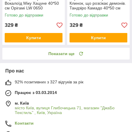
Вокалоїд Міку Хацуне 40*50
Клинок, що розсікає демонів.
см Орігамі LW 0650
Тандзіро Камадо 40*50 см
Орігамі LW 30770
Готово до відправки
Готово до відправки
329
329
₴
₴
Купити
Купити
Показати ще
Про нас
92% позитивних з 327 відгуків за рік
Працює з 03.03.2014
м. Київ
місто Київ, вулиця Глибочицька 71, магазин "ДжаБо
Текстиль" , Київ, Україна
Контакти