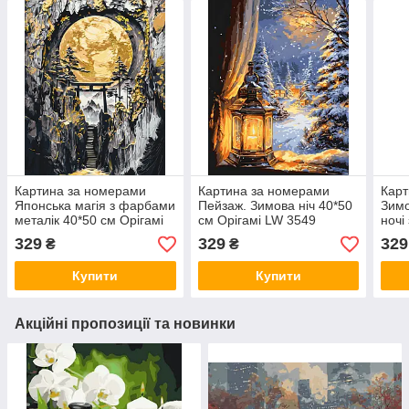
Картина за номерами
Картина за номерами
Карт
Японська магія з фарбами
Пейзаж. Зимова ніч 40*50
Зимо
металік 40*50 см Орігамі
см Орігамі LW 3549
ночі
LW 3454
40*5
329
329
329
₴
₴
Купити
Купити
Акційні пропозиції та новинки