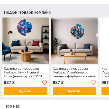
Подібні товари компанії
Картина за номерами
Картина за номерами
Карт
Пейзаж. Нічний спокій
Пейзаж. У глибинах
Схід
Кіото (напівкруги) 70*70
океану з фарбами металік
фарб
см Орігамі OSR 1013
(напівкруги) 70*70 см
(нап
987
987
987
₴
₴
Орігамі OSR 1014
Оріг
Купити
Купити
Про нас